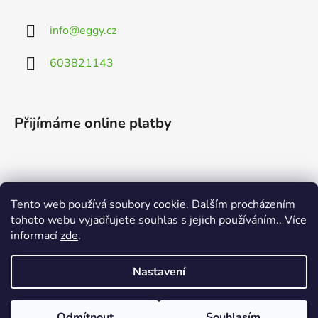
info
@
eggy.cz
603821143
Přijímáme online platby
Tento web používá soubory cookie. Dalším procházením
Vyhledávání
tohoto webu vyjadřujete souhlas s jejich používáním.. Více
informací
zde
.
HLEDAT
Nastavení
Odmítnout
Souhlasím