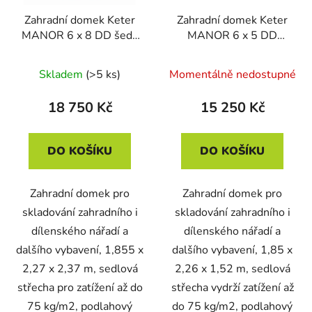
Zahradní domek Keter
Zahradní domek Keter
MANOR 6 x 8 DD šedý
MANOR 6 x 5 DD
/ bílý, s podlahou
tmavě šedý, s podlahou
Skladem
(>5 ks)
Momentálně nedostupné
18 750 Kč
15 250 Kč
DO KOŠÍKU
DO KOŠÍKU
Zahradní domek pro
Zahradní domek pro
skladování zahradního i
skladování zahradního i
dílenského nářadí a
dílenského nářadí a
dalšího vybavení, 1,855 x
dalšího vybavení, 1,85 x
2,27 x 2,37 m, sedlová
2,26 x 1,52 m, sedlová
střecha pro zatížení až do
střecha vydrží zatížení až
75 kg/m2, podlahový
do 75 kg/m2, podlahový