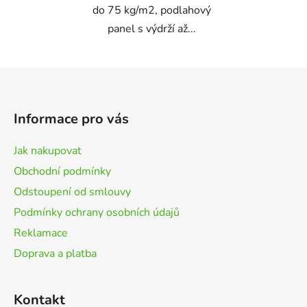
do 75 kg/m2, podlahový
panel s výdrží až...
Z
á
p
Informace pro vás
a
t
Jak nakupovat
í
Obchodní podmínky
Odstoupení od smlouvy
Podmínky ochrany osobních údajů
Reklamace
Doprava a platba
Kontakt