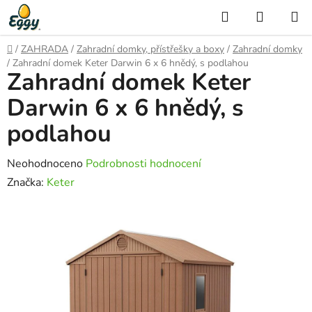
Přejít
Hledat
NÁKUP
na
KOŠÍK
obsah
Domů
/
ZAHRADA
/
Zahradní domky, přístřešky a boxy
/
Zahradní domky
/
Zahradní domek Keter Darwin 6 x 6 hnědý, s podlahou
Zahradní domek Keter
Darwin 6 x 6 hnědý, s
podlahou
Průměrné
Neohodnoceno
Podrobnosti hodnocení
hodnocení
Značka:
Keter
produktu
je
0,0
z
5
hvězdiček.