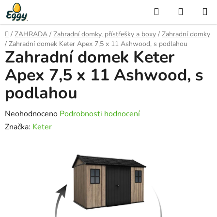
Přejít
Hledat
NÁKUP
na
KOŠÍK
obsah
Domů
/
ZAHRADA
/
Zahradní domky, přístřešky a boxy
/
Zahradní domky
/
Zahradní domek Keter Apex 7,5 x 11 Ashwood, s podlahou
Zahradní domek Keter
Apex 7,5 x 11 Ashwood, s
podlahou
Průměrné
Neohodnoceno
Podrobnosti hodnocení
hodnocení
Značka:
Keter
produktu
je
0,0
z
5
hvězdiček.