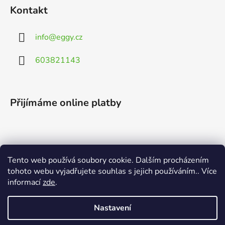
Kontakt
info
@
eggy.cz
603821143
Přijímáme online platby
Tento web používá soubory cookie. Dalším procházením
Vyhledávání
tohoto webu vyjadřujete souhlas s jejich používáním.. Více
informací
zde
.
HLEDAT
Nastavení