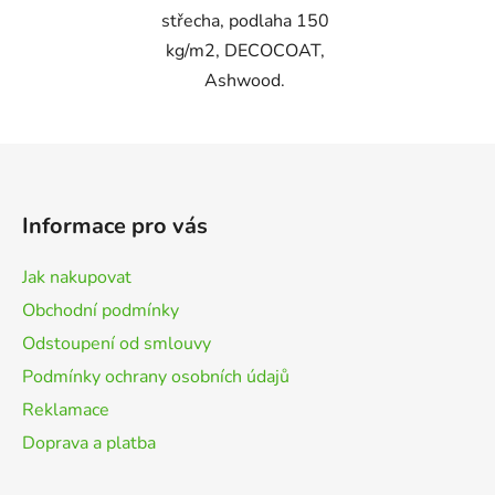
střecha, podlaha 150
kg/m2, DECOCOAT,
Ashwood.
Z
á
p
Informace pro vás
a
t
Jak nakupovat
í
Obchodní podmínky
Odstoupení od smlouvy
Podmínky ochrany osobních údajů
Reklamace
Doprava a platba