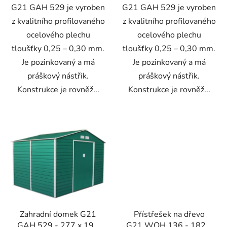
G21 GAH 529 je vyroben
G21 GAH 529 je vyroben
z kvalitního profilovaného
z kvalitního profilovaného
ocelového plechu
ocelového plechu
tloušťky 0,25 – 0,30 mm.
tloušťky 0,25 – 0,30 mm.
Je pozinkovaný a má
Je pozinkovaný a má
práškový nástřik.
práškový nástřik.
Konstrukce je rovněž...
Konstrukce je rovněž...
Zahradní domek G21
Přístřešek na dřevo
GAH 529 - 277 x 191
G21 WOH 136 - 182 x