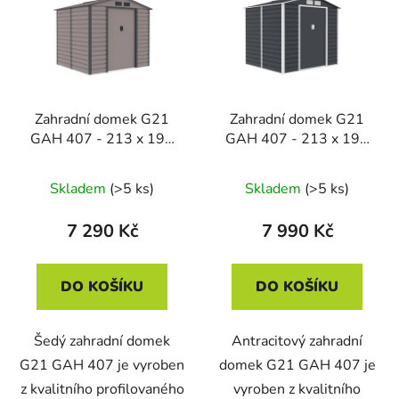
Zahradní domek G21
Zahradní domek G21
GAH 407 - 213 x 191
GAH 407 - 213 x 191
cm, šedý
cm, antracitový
Skladem
(>5 ks)
Skladem
(>5 ks)
7 290 Kč
7 990 Kč
DO KOŠÍKU
DO KOŠÍKU
Šedý zahradní domek
Antracitový zahradní
G21 GAH 407 je vyroben
domek G21 GAH 407 je
z kvalitního profilovaného
vyroben z kvalitního