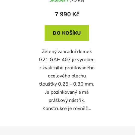
7 990 Kč
DO KOŠÍKU
Zelený zahradní domek
G21 GAH 407 je vyroben
z kvalitního profilovaného
ocelového plechu
tloušťky 0,25 – 0,30 mm.
Je pozinkovaný a má
práškový nástřik.
Konstrukce je rovněž...
Z