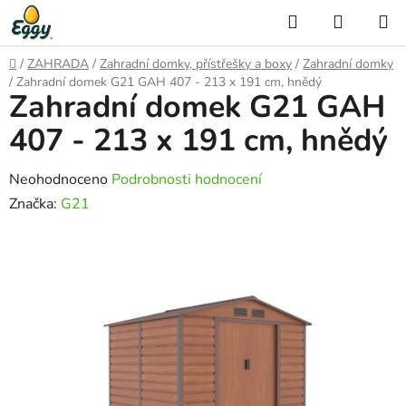
Přejít
Hledat
NÁKUP
na
KOŠÍK
obsah
Domů
/
ZAHRADA
/
Zahradní domky, přístřešky a boxy
/
Zahradní domky
/
Zahradní domek G21 GAH 407 - 213 x 191 cm, hnědý
Zahradní domek G21 GAH
407 - 213 x 191 cm, hnědý
Průměrné
Neohodnoceno
Podrobnosti hodnocení
hodnocení
Značka:
G21
produktu
je
0,0
z
5
hvězdiček.