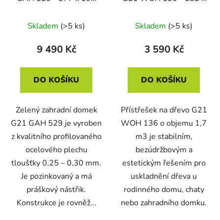
cm, zelený
75 cm, hnědý
Skladem
(>5 ks)
Skladem
(>5 ks)
9 490 Kč
3 590 Kč
DO KOŠÍKU
DO KOŠÍKU
Zelený zahradní domek
Přístřešek na dřevo G21
G21 GAH 529 je vyroben
WOH 136 o objemu 1,7
z kvalitního profilovaného
m3 je stabilním,
ocelového plechu
bezúdržbovým a
tloušťky 0,25 – 0,30 mm.
estetickým řešením pro
Je pozinkovaný a má
uskladnění dřeva u
práškový nástřik.
rodinného domu, chaty
Konstrukce je rovněž...
nebo zahradního domku.