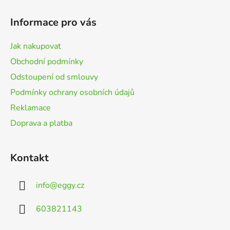
á
p
Informace pro vás
a
t
Jak nakupovat
í
Obchodní podmínky
Odstoupení od smlouvy
Podmínky ochrany osobních údajů
Reklamace
Doprava a platba
Kontakt
info
@
eggy.cz
603821143