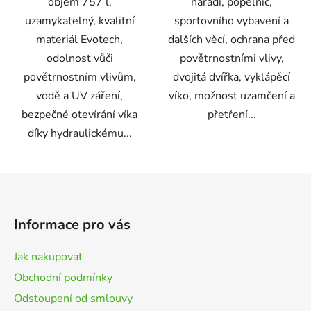
objem 757 l,
nářadí, popelnic,
uzamykatelný, kvalitní
sportovního vybavení a
materiál Evotech,
dalších věcí, ochrana před
odolnost vůči
povětrnostními vlivy,
povětrnostním vlivům,
dvojitá dvířka, vyklápěcí
vodě a UV záření,
víko, možnost uzamčení a
bezpečné otevírání víka
přetření...
díky hydraulickému...
Z
á
p
Informace pro vás
a
t
Jak nakupovat
í
Obchodní podmínky
Odstoupení od smlouvy