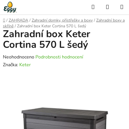
Přejít
Hledat
NÁKUP
na
KOŠÍK
obsah
Domů
/
ZAHRADA
/
Zahradní domky, přístřešky a boxy
/
Zahradní boxy a
skříně
/
Zahradní box Keter Cortina 570 L šedý
Zahradní box Keter
Cortina 570 L šedý
Průměrné
Neohodnoceno
Podrobnosti hodnocení
hodnocení
Značka:
Keter
produktu
je
0,0
z
5
hvězdiček.