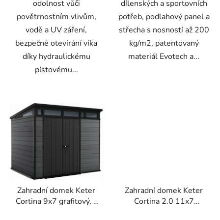
dílenských a sportovních
odolnost vůči
potřeb, podlahový panel a
povětrnostním vlivům,
střecha s nosností až 200
vodě a UV záření,
kg/m2, patentovaný
bezpečné otevírání víka
materiál Evotech a...
díky hydraulickému
pístovému...
Zahradní domek Keter
Zahradní domek Keter
Cortina 9x7 grafitový, s
Cortina 2.0 11x7
podlahou
grafitový, s podlahou