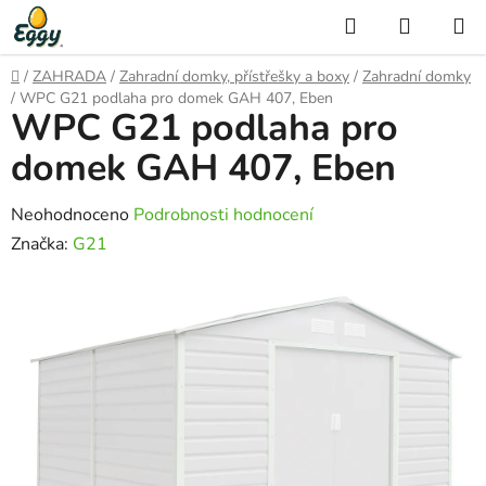
Přejít
Hledat
NÁKUP
na
KOŠÍK
obsah
Domů
/
ZAHRADA
/
Zahradní domky, přístřešky a boxy
/
Zahradní domky
/
WPC G21 podlaha pro domek GAH 407, Eben
WPC G21 podlaha pro
domek GAH 407, Eben
Průměrné
Neohodnoceno
Podrobnosti hodnocení
hodnocení
Značka:
G21
produktu
je
0,0
z
5
hvězdiček.