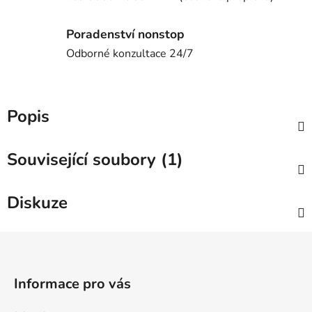
Poradenství nonstop
Odborné konzultace 24/7
Popis
Související soubory (1)
Diskuze
Z
á
p
Informace pro vás
a