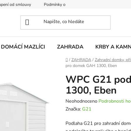
pení od smlouvy
Podmínky ochrany osobních údajů
Rekla
DOMÁCÍ MAZLÍCI
ZAHRADA
KRBY A KAM
Domů
/
ZAHRADA
/
Zahradní domky, pří
pro domek GAH 1300, Eben
WPC G21 pod
1300, Eben
Průměrné
Neohodnoceno
Podrobnosti ho
hodnocení
Značka:
G21
produktu
Podlaha G21 pro zahradní dom
je