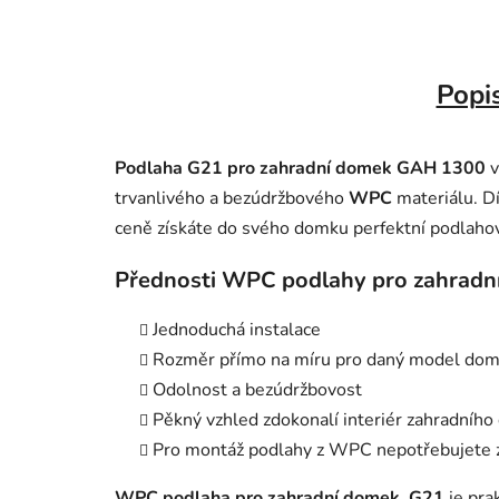
Popi
Podlaha G21 pro zahradní domek GAH 1300
v
trvanlivého a bezúdržbového
WPC
materiálu. D
ceně získáte do svého domku perfektní podlahov
Přednosti WPC podlahy pro zahradn
Jednoduchá instalace
Rozměr přímo na míru pro daný model do
Odolnost a bezúdržbovost
Pěkný vzhled zdokonalí interiér zahradníh
Pro montáž podlahy z WPC nepotřebujete 
WPC podlaha pro zahradní domek G21
je pra