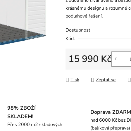
z odolného trvanlivého a bezú
0,0
krásnému designu a rozumné ce
z
podlahové řešení.
5
hvězdiček.
Dostupnost
Kód:
15 990 Kč
Měrná cena:
Tisk
Zeptat se
98% ZBOŽÍ
Doprava ZDAR
SKLADEM!
nad 6000 Kč bez 
Přes 2000 m2 skladových
(balíková přeprava)