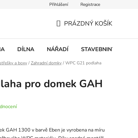
Přihlášení
Registrace
mace
Doprava a platba
PRÁZDNÝ KOŠÍK
NÁKUPNÍ
KOŠÍK
NA
DÍLNA
NÁŘADÍ
STAVEBNINY
DO
střešky a boxy
/
Zahradní domky
/
WPC G21 podlaha
laha pro domek GAH
dnocení
ek GAH 1300 v barvě Eben je vyrobena na míru