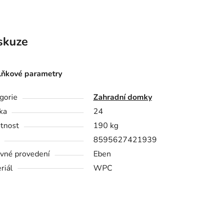
skuze
ňkové parametry
gorie
Zahradní domky
ka
24
tnost
190 kg
8595627421939
vné provedení
Eben
riál
WPC