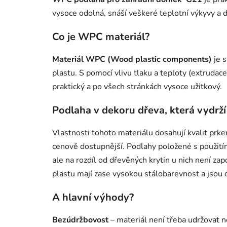
vysoce odolná, snáší veškeré teplotní výkyvy a dr
Co je WPC materiál?
Materiál WPC (Wood plastic components)
je s
plastu. S pomocí vlivu tlaku a teploty (extrudac
praktický a po všech stránkách vysoce užitkový.
Podlaha v dekoru dřeva, která vydrž
Vlastnosti tohoto materiálu dosahují kvalit prke
cenově dostupnější. Podlahy položené s použití
ale na rozdíl od dřevěných krytin u nich není za
plastu mají zase vysokou stálobarevnost a jsou 
A hlavní výhody?
Bezúdržbovost
– materiál není třeba udržovat n