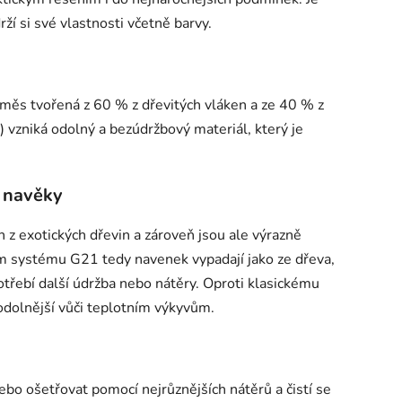
ží si své vlastnosti včetně barvy.
měs tvořená z 60 % z dřevitých vláken a ze 40 % z
e) vzniká odolný a bezúdržbový materiál, který je
í navěky
n z exotických dřevin a zároveň jsou ale výrazně
m systému G21 tedy navenek vypadají jako ze dřeva,
potřebí další údržba nebo nátěry. Oproti klasickému
odolnější vůči teplotním výkyvům.
ebo ošetřovat pomocí nejrůznějších nátěrů a čistí se