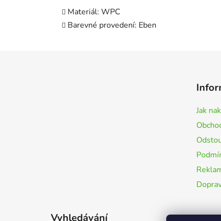
Materiál: WPC
Barevné provedení: Eben
Z
á
Infor
p
a
Jak na
t
Obchod
í
Odstou
Podmín
Rekla
Doprav
Vyhledávání