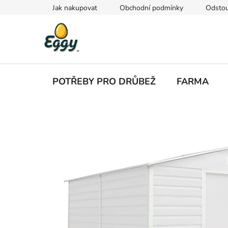
Přejít
Jak nakupovat
Obchodní podmínky
Odstou
na
obsah
POTŘEBY PRO DRŮBEŽ
FARMA