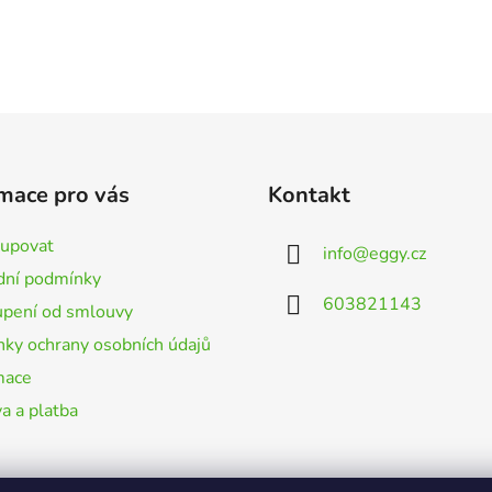
mace pro vás
Kontakt
kupovat
info
@
eggy.cz
ní podmínky
603821143
pení od smlouvy
ky ochrany osobních údajů
mace
a a platba