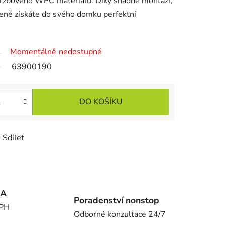
držbového WPC materiálu. Díky snadné montáži,
ně získáte do svého domku perfektní
Momentálně nedostupné
63900190
DO KOŠÍKU
Sdílet
MA
Poradenství nonstop
DPH
Odborné konzultace 24/7