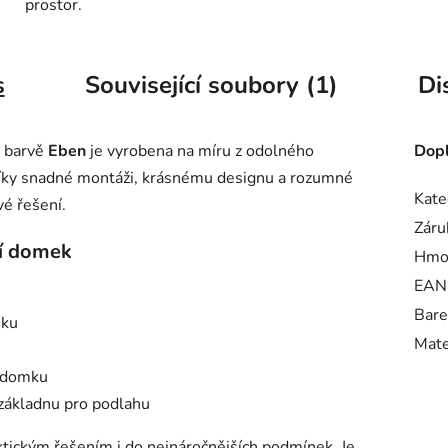
prostor.
s
Související soubory (1)
Di
 barvě
Eben
je vyrobena na míru z odolného
Dopl
íky snadné montáži, krásnému designu a rozumné
Kate
é řešení.
Záru
í domek
Hmo
EAN
Bare
mku
Mate
o domku
základnu pro podlahu
ktickým řešením i do nejnáročnějších podmínek. Je