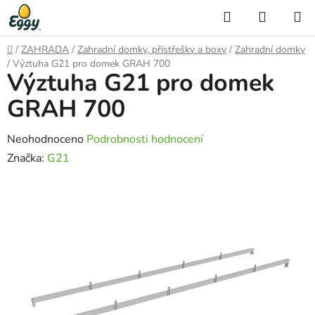
Přejít
Hledat
NÁKUP
na
KOŠÍK
obsah
Domů
/
ZAHRADA
/
Zahradní domky, přístřešky a boxy
/
Zahradní domky
/
Výztuha G21 pro domek GRAH 700
Výztuha G21 pro domek
GRAH 700
Průměrné
Neohodnoceno
Podrobnosti hodnocení
hodnocení
Značka:
G21
produktu
je
0,0
z
5
hvězdiček.