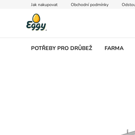
Přejít
Jak nakupovat
Obchodní podmínky
Odstou
na
obsah
POTŘEBY PRO DRŮBEŽ
FARMA