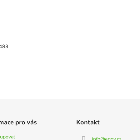
 483
mace pro vás
Kontakt
kupovat
info
@
eggy.cz