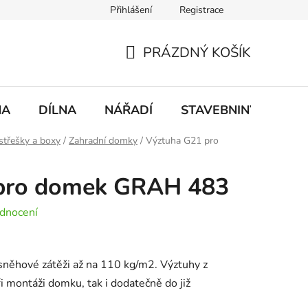
Přihlášení
Registrace
mace
Doprava a platba
PRÁZDNÝ KOŠÍK
NÁKUPNÍ
KOŠÍK
NA
DÍLNA
NÁŘADÍ
STAVEBNINY
DO
střešky a boxy
/
Zahradní domky
/
Výztuha G21 pro
pro domek GRAH 483
dnocení
 sněhové zátěži až na 110 kg/m2. Výztuhy z
ři montáži domku, tak i dodatečně do již