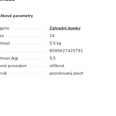
ňkové parametry
gorie
Zahradní domky
ka
24
tnost
5.5 kg
8595627425791
nost (kg)
5,5
vné provedení
stříbrná
riál
pozinkovaný plech