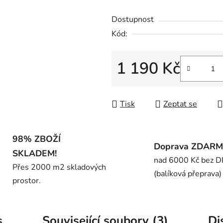
5
Dostupnost
hvězdiček.
Kód:
1 190 Kč
Měrná cena:
Tisk
Zeptat se
98% ZBOŽÍ
Doprava ZDAR
SKLADEM!
nad 6000 Kč bez 
Přes 2000 m2 skladových
(balíková přeprava)
prostor.
s
Související soubory (3)
Di