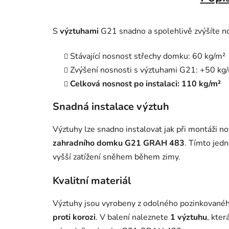
S
výztuhami
G21 snadno a spolehlivě zvýšíte n
Stávající nosnost střechy domku: 60 kg/m²
Zvýšení nosnosti s výztuhami G21: +50 kg
Celková nosnost po instalaci: 110 kg/m²
Snadná instalace výztuh
Výztuhy lze snadno instalovat jak při montáži n
zahradního domku G21 GRAH 483
. Tímto jed
vyšší zatížení sněhem během zimy.
Kvalitní materiál
Výztuhy jsou vyrobeny z odolného pozinkovaného
proti korozi
. V balení naleznete
1 výztuhu
, kter