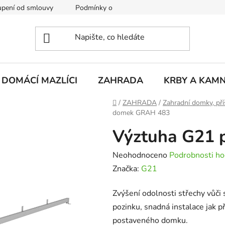
pení od smlouvy
Podmínky ochrany osobních údajů
Rekla
DOMÁCÍ MAZLÍCI
ZAHRADA
KRBY A KAM
Domů
/
ZAHRADA
/
Zahradní domky, pří
domek GRAH 483
Výztuha G21 
Průměrné
Neohodnoceno
Podrobnosti ho
hodnocení
Značka:
G21
produktu
Zvýšení odolnosti střechy vůči
je
pozinku, snadná instalace jak p
0,0
postaveného domku.
z