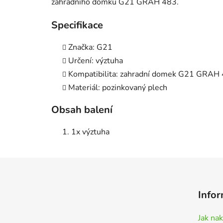
zahradního domku G21 GRAH 483.
Specifikace
Značka: G21
Určení: výztuha
Kompatibilita: zahradní domek G21 GRAH
Materiál: pozinkovaný plech
Obsah balení
1x výztuha
Z
á
Infor
p
a
Jak na