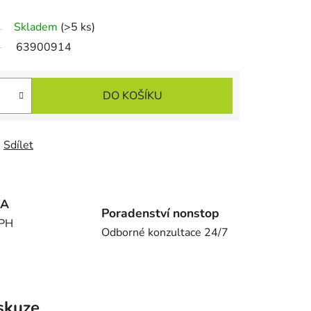
Skladem
(>5 ks)
63900914
DO KOŠÍKU
Sdílet
MA
Poradenství nonstop
DPH
Odborné konzultace 24/7
skuze