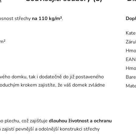
osnost střechy
na 110 kg/m²
.
Dopl
Kate
/m²
Záru
Hmo
EAN
Hmot
ového domku, tak i dodatečně do již postaveného
Bare
noduchým krokem zajistíte, že váš domek zvládne
Mate
 plechu, což zajišťuje
dlouhou životnost a ochranu
á zajistí pevnější a odolnější konstrukci střechy