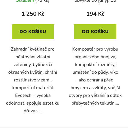
Skladem
(>5 ks)
obvykle do [dny]: 10
1 250 Kč
194 Kč
DO KOŠÍKU
DO KOŠÍKU
Zahradní květináč pro
Kompostér pro výrobu
pěstování vlastní
organického hnojiva,
zeleniny, bylinek či
kompaktní rozměry,
okrasných květin, chrání
umístění do půdy, víko
rostlinstvo v zemi,
jako ochrana před
kompozitní materiál
hmyzem a zvířaty, vnější
Evotech = vysoká
otvory pro větrání a odtok
odolnost, spojuje estetiku
přebytečných tekutin,...
dřeva s...