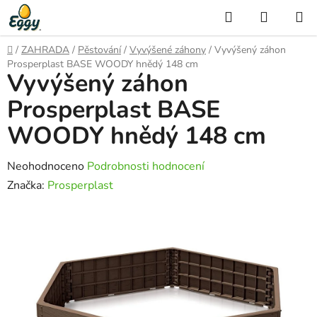
Přejít
Hledat
NÁKUP
na
KOŠÍK
obsah
Domů
/
ZAHRADA
/
Pěstování
/
Vyvýšené záhony
/
Vyvýšený záhon
Prosperplast BASE WOODY hnědý 148 cm
Vyvýšený záhon
Prosperplast BASE
WOODY hnědý 148 cm
Průměrné
Neohodnoceno
Podrobnosti hodnocení
hodnocení
Značka:
Prosperplast
produktu
je
0,0
z
5
hvězdiček.