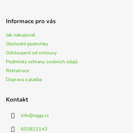
Z
á
p
Informace pro vás
a
t
Jak nakupovat
í
Obchodní podmínky
Odstoupení od smlouvy
Podmínky ochrany osobních údajů
Reklamace
Doprava a platba
Kontakt
info
@
eggy.cz
603821143