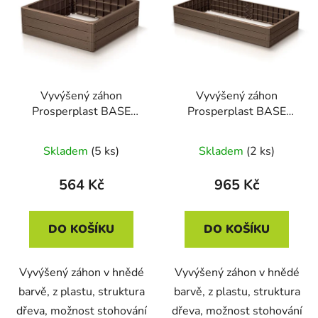
Vyvýšený záhon
Vyvýšený záhon
Prosperplast BASE
Prosperplast BASE
WOODY hnědý 75,6 cm
WOODY hnědý 149,2
cm
Skladem
(5 ks)
Skladem
(2 ks)
564 Kč
965 Kč
DO KOŠÍKU
DO KOŠÍKU
Vyvýšený záhon v hnědé
Vyvýšený záhon v hnědé
barvě, z plastu, struktura
barvě, z plastu, struktura
dřeva, možnost stohování
dřeva, možnost stohování