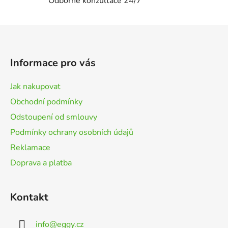
i
Odborné konzultace 24/7
s
u
Z
á
p
Informace pro vás
a
t
Jak nakupovat
í
Obchodní podmínky
Odstoupení od smlouvy
Podmínky ochrany osobních údajů
Reklamace
Doprava a platba
Kontakt
info
@
eggy.cz