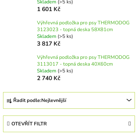
Skladem
(>5 ks)
1 601 Kč
Výhřevná podložka pro psy THERMODOG
3123023 - topná deska 58X81cm
Skladem
(>5 ks)
3 817 Kč
Výhřevná podložka pro psy THERMODOG
3113017 - topná deska 40X60cm
Skladem
(>5 ks)
2 740 Kč
Ř
Řadit podle:
Nejlevnější
a
z
e
OTEVŘÍT FILTR
n
í