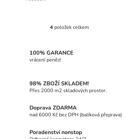
4
položek celkem
O
v
l
á
100% GARANCE
d
vrácení peněz!
a
c
í
98% ZBOŽÍ SKLADEM!
p
Přes 2000 m2 skladových prostor.
r
v
k
Doprava ZDARMA
y
nad 6000 Kč bez DPH (balíková přeprava)
v
ý
p
Poradenství nonstop