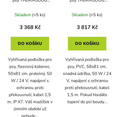
psy THERMODOG
psy THERMODOG
3523001 - topný
3123023 - topná deska
koberec 58x81cm
58X81cm
Skladem
(>5 ks)
Skladem
(>5 ks)
3 368 Kč
3 817 Kč
DO KOŠÍKU
DO KOŠÍKU
Vyhřívaná podložka pro
Vyhřívaná podložka pro
psy, fleecový koberec,
psy, PVC, 58x81 cm,
50x81 cm, pratelný, 50
snadná údržba, 50 W / 24
W / 24 V, napájení s
V, napájení s ochranou
ochranou proti
proti překousnutí, kabel
překousnutí, kabel 1,5
1,5 m. Pokud hledáte
m, IP X7. Váš mazlíček v
topení do psí boudy...
zimním období už
nebude...