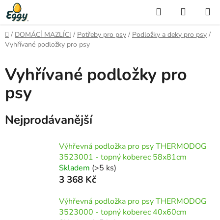
Přejít
Hledat
NÁKUP
na
KOŠÍK
obsah
Domů
/
DOMÁCÍ MAZLÍCI
/
Potřeby pro psy
/
Podložky a deky pro psy
/
Vyhřívané podložky pro psy
Vyhřívané podložky pro
psy
Nejprodávanější
Výhřevná podložka pro psy THERMODOG
3523001 - topný koberec 58x81cm
Skladem
(>5 ks)
3 368 Kč
Výhřevná podložka pro psy THERMODOG
3523000 - topný koberec 40x60cm