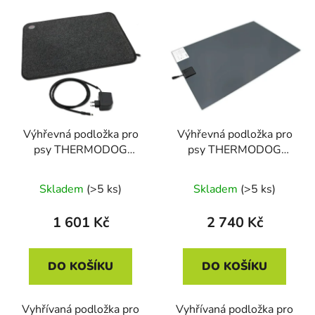
V
p
ý
r
p
o
i
d
s
u
p
k
r
t
Výhřevná podložka pro
Výhřevná podložka pro
o
ů
psy THERMODOG
psy THERMODOG
d
3523000 - topný
3113017 - topná deska
u
koberec 40x60cm
40X60cm
Skladem
(>5 ks)
Skladem
(>5 ks)
k
t
1 601 Kč
2 740 Kč
ů
DO KOŠÍKU
DO KOŠÍKU
Vyhřívaná podložka pro
Vyhřívaná podložka pro