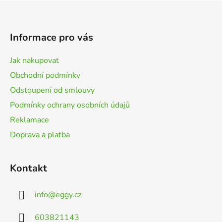
Z
á
p
Informace pro vás
a
t
Jak nakupovat
í
Obchodní podmínky
Odstoupení od smlouvy
Podmínky ochrany osobních údajů
Reklamace
Doprava a platba
Kontakt
info
@
eggy.cz
603821143