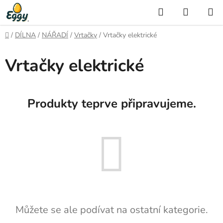
Přejít
Hledat
NÁKUP
na
KOŠÍK
obsah
Domů
/
DÍLNA
/
NÁŘADÍ
/
Vrtačky
/
Vrtačky elektrické
Vrtačky elektrické
Produkty teprve připravujeme.
Můžete se ale podívat na ostatní kategorie.