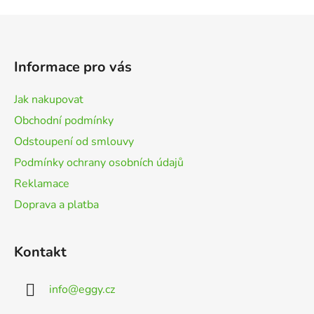
Z
á
p
Informace pro vás
a
t
Jak nakupovat
í
Obchodní podmínky
Odstoupení od smlouvy
Podmínky ochrany osobních údajů
Reklamace
Doprava a platba
Kontakt
info
@
eggy.cz