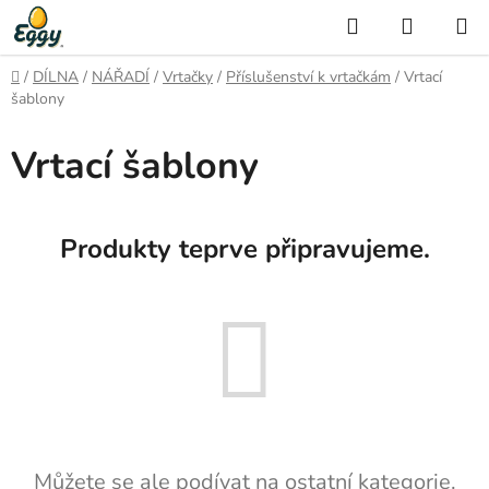
Přejít
Hledat
NÁKUP
na
KOŠÍK
obsah
Domů
/
DÍLNA
/
NÁŘADÍ
/
Vrtačky
/
Příslušenství k vrtačkám
/
Vrtací
šablony
Vrtací šablony
Produkty teprve připravujeme.
Můžete se ale podívat na ostatní kategorie.