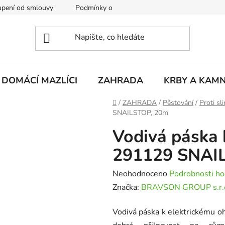
pení od smlouvy
Podmínky ochrany osobních údajů
Rekla
DOMÁCÍ MAZLÍCI
ZAHRADA
KRBY A KAM
Domů
/
ZAHRADA
/
Pěstování
/
Proti s
SNAILSTOP, 20m
Vodivá páska
291129 SNAI
Průměrné
Neohodnoceno
Podrobnosti ho
hodnocení
Značka:
BRAVSON GROUP s.r.
produktu
Vodivá páska k elektrickému oh
je