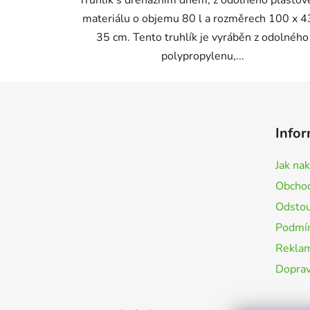
materiálu o objemu 80 l a rozměrech 100 x 4
35 cm. Tento truhlík je vyráběn z odolného
polypropylenu,...
Z
á
Infor
p
a
Jak na
t
Obchod
í
Odstou
Podmín
Rekla
Doprav