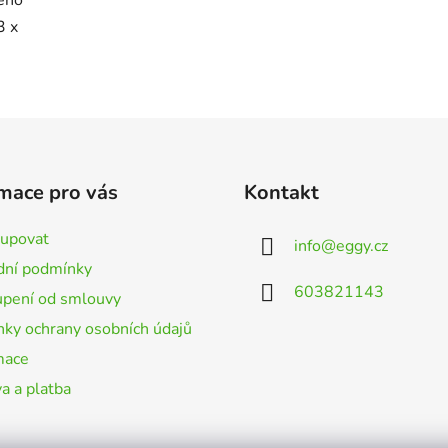
3 x
mace pro vás
Kontakt
kupovat
info
@
eggy.cz
ní podmínky
603821143
pení od smlouvy
ky ochrany osobních údajů
mace
a a platba