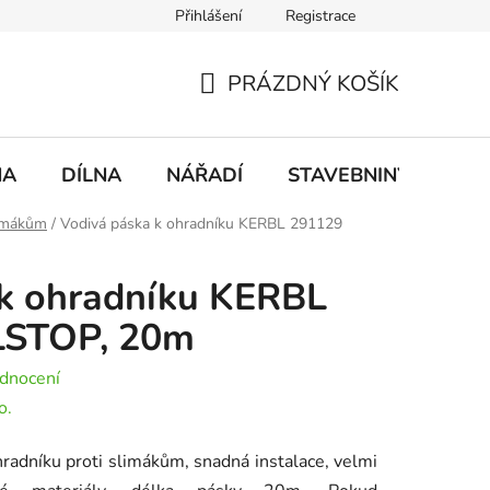
Přihlášení
Registrace
mace
Doprava a platba
PRÁZDNÝ KOŠÍK
NÁKUPNÍ
KOŠÍK
NA
DÍLNA
NÁŘADÍ
STAVEBNINY
DO
limákům
/
Vodivá páska k ohradníku KERBL 291129
 k ohradníku KERBL
LSTOP, 20m
dnocení
o.
radníku proti slimákům, snadná instalace, velmi