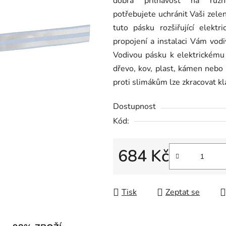
dobrá přilnavost na růz
0,0
potřebujete uchránit Vaši zele
z
tuto pásku rozšiřující elekt
5
propojení a instalaci Vám vodi
hvězdiček.
Vodivou pásku k elektrickému
dřevo, kov, plast, kámen nebo
proti slimákům lze zkracovat k
Dostupnost
Kód:
684 Kč
Měrná cena:
Tisk
Zeptat se