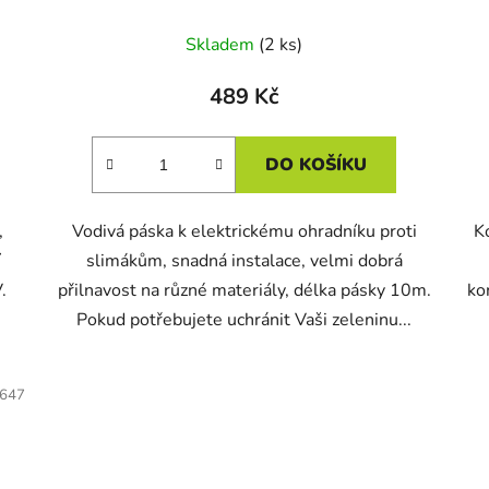
Skladem
(2 ks)
489 Kč
DO KOŠÍKU
,
Vodivá páska k elektrickému ohradníku proti
K
í
slimákům, snadná instalace, velmi dobrá
.
přilnavost na různé materiály, délka pásky 10m.
ko
Pokud potřebujete uchránit Vaši zeleninu...
647