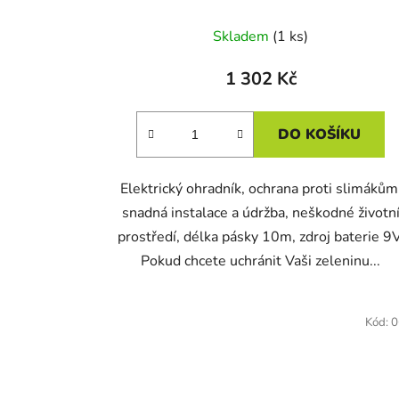
Skladem
(1 ks)
1 302 Kč
DO KOŠÍKU
Elektrický ohradník, ochrana proti slimákům
snadná instalace a údržba, neškodné životn
prostředí, délka pásky 10m, zdroj baterie 9V
Pokud chcete uchránit Vaši zeleninu...
Kód:
0