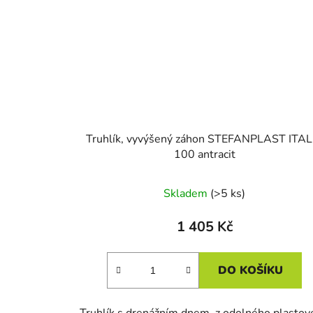
Truhlík, vyvýšený záhon STEFANPLAST ITAL
100 antracit
Skladem
(>5 ks)
1 405 Kč
DO KOŠÍKU
Truhlík s drenážním dnem, z odolného plasto