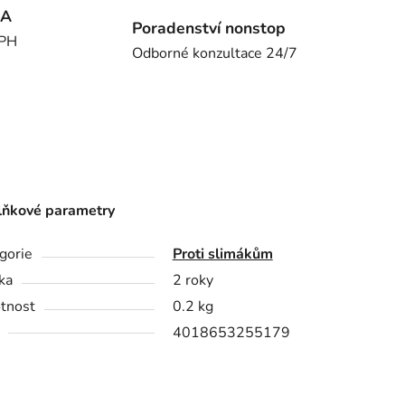
MA
Poradenství nonstop
DPH
Odborné konzultace 24/7
ňkové parametry
gorie
Proti slimákům
ka
2 roky
tnost
0.2 kg
4018653255179