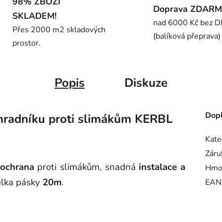
98% ZBOŽÍ
Doprava ZDAR
SKLADEM!
nad 6000 Kč bez 
Přes 2000 m2 skladových
(balíková přeprava)
prostor.
Popis
Diskuze
Dopl
hradníku
proti slimákům KERBL
Kate
Záru
ochrana
proti slimákům, snadná
instalace a
Hmo
élka pásky
20m
.
EAN