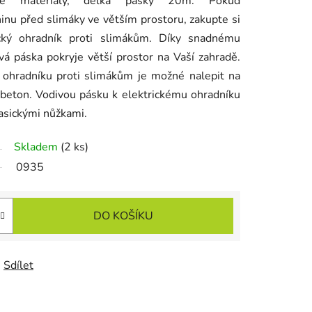
né materiály, délka pásky 20m. Pokud
ninu před slimáky ve větším prostoru, zakupte si
rický ohradník proti slimákům. Díky snadnému
vá páska pokryje větší prostor na Vaší zahradě.
 ohradníku proti slimákům je možné nalepit na
 beton. Vodivou pásku k elektrickému ohradníku
lasickými nůžkami.
Skladem
(2 ks)
0935
DO KOŠÍKU
Sdílet