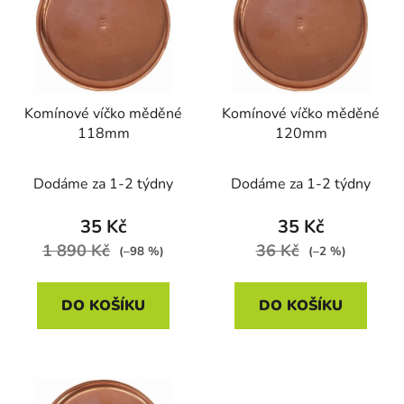
p
o
i
d
s
u
p
k
r
t
Komínové víčko měděné
Komínové víčko měděné
o
ů
118mm
120mm
d
u
Dodáme za 1-2 týdny
Dodáme za 1-2 týdny
k
t
35 Kč
35 Kč
ů
1 890 Kč
36 Kč
(–98 %)
(–2 %)
DO KOŠÍKU
DO KOŠÍKU