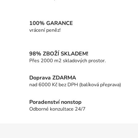
O
v
l
á
100% GARANCE
d
vrácení peněz!
a
c
í
98% ZBOŽÍ SKLADEM!
p
Přes 2000 m2 skladových prostor.
r
v
k
Doprava ZDARMA
y
nad 6000 Kč bez DPH (balíková přeprava)
v
ý
p
Poradenství nonstop
i
Odborné konzultace 24/7
s
u
Z
á