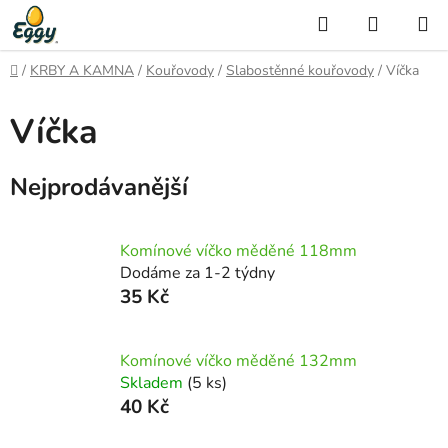
Přejít
Hledat
NÁKUP
na
KOŠÍK
obsah
Domů
/
KRBY A KAMNA
/
Kouřovody
/
Slabostěnné kouřovody
/
Víčka
Víčka
Nejprodávanější
Komínové víčko měděné 118mm
Dodáme za 1-2 týdny
35 Kč
Komínové víčko měděné 132mm
Skladem
(5 ks)
40 Kč