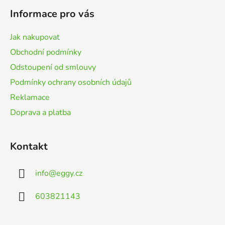
p
Informace pro vás
a
t
Jak nakupovat
í
Obchodní podmínky
Odstoupení od smlouvy
Podmínky ochrany osobních údajů
Reklamace
Doprava a platba
Kontakt
info
@
eggy.cz
603821143