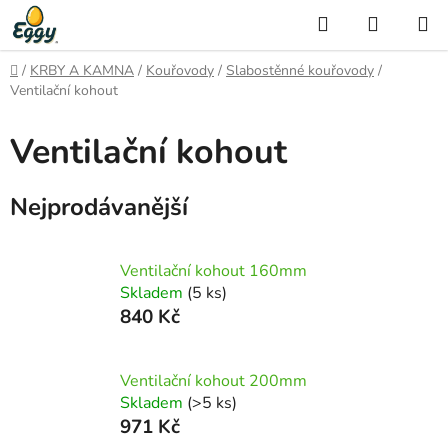
Přejít
Hledat
NÁKUP
na
KOŠÍK
obsah
Domů
/
KRBY A KAMNA
/
Kouřovody
/
Slabostěnné kouřovody
/
Ventilační kohout
Ventilační kohout
Nejprodávanější
Ventilační kohout 160mm
Skladem
(5 ks)
840 Kč
Ventilační kohout 200mm
Skladem
(>5 ks)
971 Kč