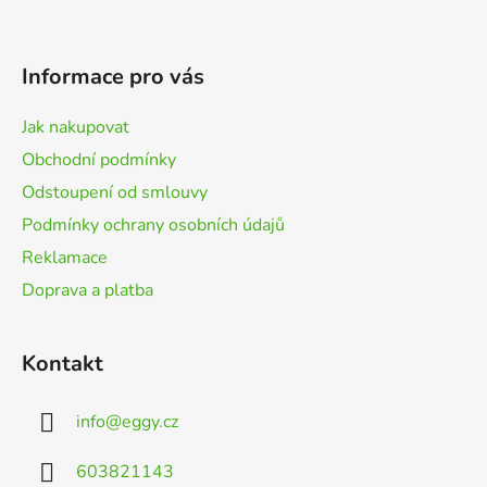
Z
á
p
Informace pro vás
a
t
Jak nakupovat
í
Obchodní podmínky
Odstoupení od smlouvy
Podmínky ochrany osobních údajů
Reklamace
Doprava a platba
Kontakt
info
@
eggy.cz
603821143