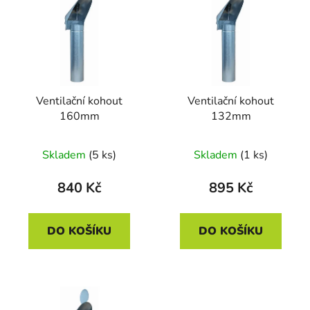
p
o
i
d
s
u
p
k
r
t
Ventilační kohout
Ventilační kohout
o
ů
160mm
132mm
d
u
Skladem
(5 ks)
Skladem
(1 ks)
k
t
840 Kč
895 Kč
ů
DO KOŠÍKU
DO KOŠÍKU