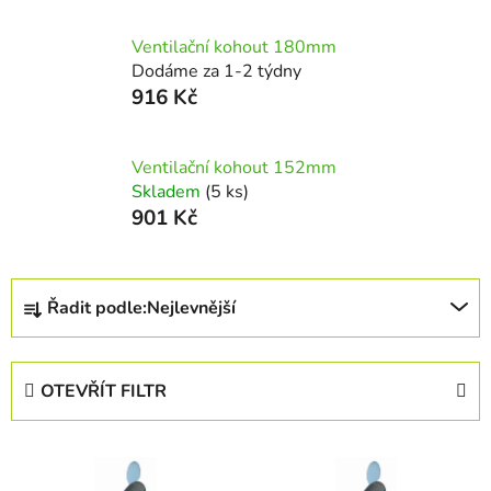
Ventilační kohout 180mm
Dodáme za 1-2 týdny
916 Kč
Ventilační kohout 152mm
Skladem
(5 ks)
901 Kč
Ř
Řadit podle:
Nejlevnější
a
z
e
OTEVŘÍT FILTR
n
í
V
p
ý
r