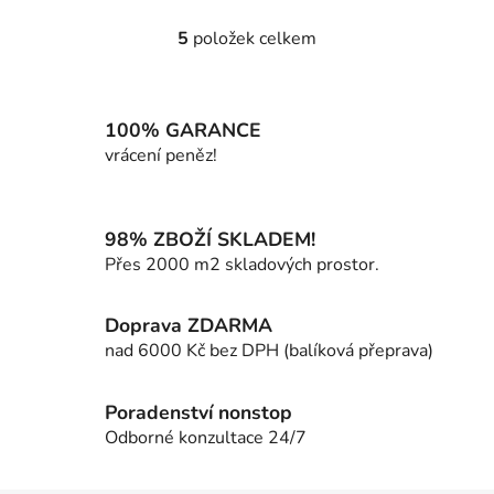
5
položek celkem
O
v
l
á
100% GARANCE
d
vrácení peněz!
a
c
í
98% ZBOŽÍ SKLADEM!
p
Přes 2000 m2 skladových prostor.
r
v
k
Doprava ZDARMA
y
nad 6000 Kč bez DPH (balíková přeprava)
v
ý
p
Poradenství nonstop
i
Odborné konzultace 24/7
s
u