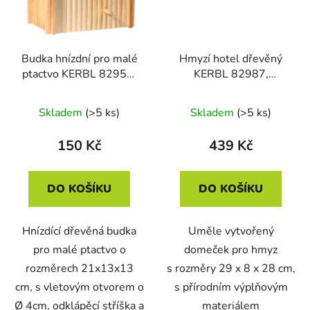
Budka hnízdní pro malé
Hmyzí hotel dřevěný
ptactvo KERBL 82955,
KERBL 82987,
21 x 13 x 13 cm
29x8x28 cm
Skladem
(>5 ks)
Skladem
(>5 ks)
150 Kč
439 Kč
DO KOŠÍKU
DO KOŠÍKU
Hnízdící dřevěná budka
Uměle vytvořený
pro malé ptactvo o
domeček pro hmyz
rozměrech 21x13x13
s rozměry 29 x 8 x 28 cm,
cm, s vletovým otvorem o
s přírodním výplňovým
Ø 4cm, odklápěcí stříška a
materiálem