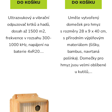
DO KOŠÍKU
DO KOŠÍKU
Ultrazvukový a vibrační
Uměle vytvořený
odpuzovač krtků a hadů,
domeček pro hmyz
dosah až 1500 m2,
s rozměry 28 x 9 x 40 cm,
frekvence v rozsahu 300-
s přírodním výplňovým
1000 kHz, napájení na
materiálem (šišky,
baterie 4xR20....
bambus, navrtaná
polínka). Domečky pro
hmyz jsou velmi oblíbené
u kutilů,...