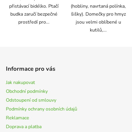
přistávací bidélko. Ptačí
(hobliny, navrtaná polínka,
budka zaručí bezpečné
šišky). Domečky pro hmyz
prostředí pro...
jsou velmi oblíbené u
kutilů,...
Z
á
p
Informace pro vás
a
t
Jak nakupovat
í
Obchodní podmínky
Odstoupení od smlouvy
Podmínky ochrany osobních údajů
Reklamace
Doprava a platba