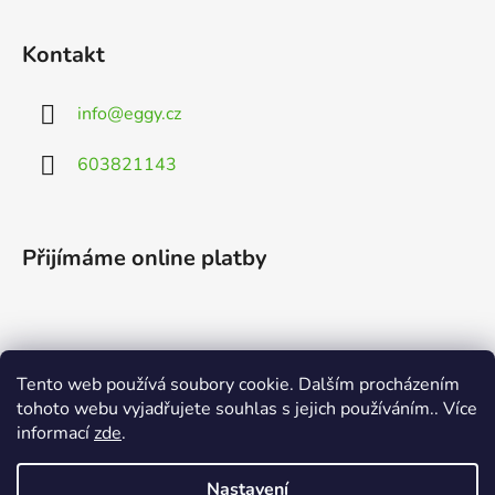
Kontakt
info
@
eggy.cz
603821143
Přijímáme online platby
Tento web používá soubory cookie. Dalším procházením
Vyhledávání
tohoto webu vyjadřujete souhlas s jejich používáním.. Více
informací
zde
.
HLEDAT
Nastavení