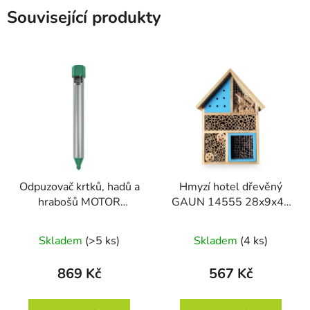
Související produkty
Odpuzovač krtků, hadů a
Hmyzí hotel dřevěný
hrabošů MOTOR
GAUN 14555 28x9x40
VIBRASONIC M6
cm
Skladem
(>5 ks)
Skladem
(4 ks)
869 Kč
567 Kč