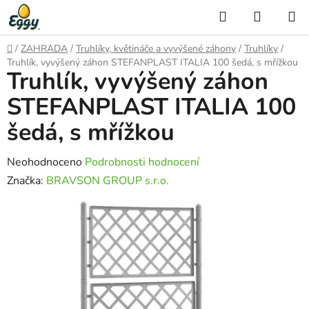
Přejít
Hledat
NÁKUP
na
KOŠÍK
obsah
Domů
/
ZAHRADA
/
Truhlíky, květináče a vyvýšené záhony
/
Truhlíky
/
Truhlík, vyvýšený záhon STEFANPLAST ITALIA 100 šedá, s mřížkou
Truhlík, vyvýšený záhon
STEFANPLAST ITALIA 100
šedá, s mřížkou
Průměrné
Neohodnoceno
Podrobnosti hodnocení
hodnocení
Značka:
BRAVSON GROUP s.r.o.
produktu
je
0,0
z
5
hvězdiček.