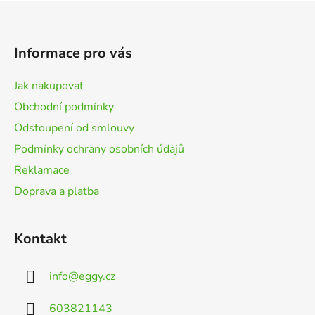
Z
á
p
Informace pro vás
a
t
Jak nakupovat
í
Obchodní podmínky
Odstoupení od smlouvy
Podmínky ochrany osobních údajů
Reklamace
Doprava a platba
Kontakt
info
@
eggy.cz
603821143