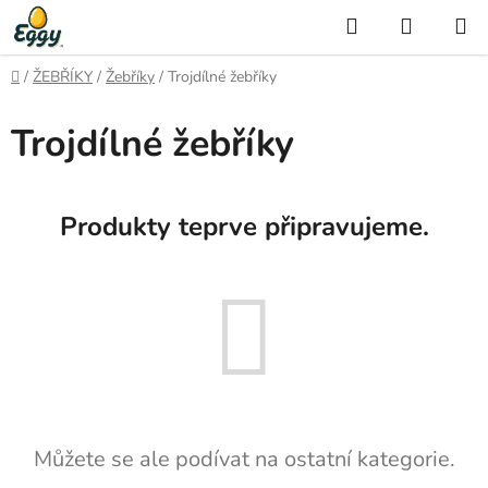
Přejít
Hledat
NÁKUP
na
KOŠÍK
obsah
Domů
/
ŽEBŘÍKY
/
Žebříky
/
Trojdílné žebříky
Trojdílné žebříky
Produkty teprve připravujeme.
Můžete se ale podívat na ostatní kategorie.