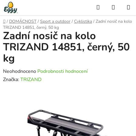
Přejít
Hledat
NÁKUP
na
KOŠÍK
obsah
Domů
/
DOMÁCNOST
/
Sport a outdoor
/
Cyklistika
/
Zadní nosič na kolo
TRIZAND 14851, černý, 50 kg
Zadní nosič na kolo
TRIZAND 14851, černý, 50
kg
Průměrné
Neohodnoceno
Podrobnosti hodnocení
hodnocení
Značka:
TRIZAND
produktu
je
0,0
z
5
hvězdiček.