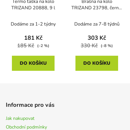
Termo taška na kolo
Brašna na kolo
TRIZAND 20888, 9 l
TRIZAND 23798, černá,
60 l
Dodáme za 1-2 týdny
Dodáme za 7-8 týdnů
181 Kč
303 Kč
185 Kč
330 Kč
(–2 %)
(–8 %)
DO KOŠÍKU
DO KOŠÍKU
Z
á
p
Informace pro vás
a
t
Jak nakupovat
í
Obchodní podmínky