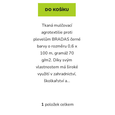
DO KOŠÍKU
Tkaná mulčovací
agrotextilie proti
plevelům BRADAS černé
barvy o rozměru 0,6 x
100 m, gramáž 70
g/m2. Díky svým
vlastnostem má široké
využití v zahradnictví,
školkařství a...
1
položek celkem
O
v