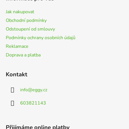
a
t
Jak nakupovat
í
Obchodní podmínky
Odstoupení od smlouvy
Podmínky ochrany osobních údajů
Reklamace
Doprava a platba
Kontakt
info
@
eggy.cz
603821143
Přijímáme online platby