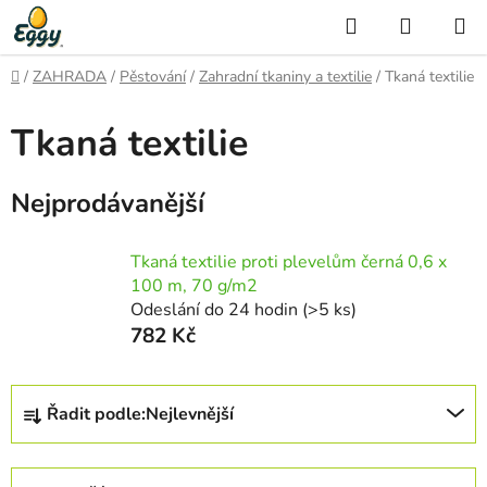
Přejít
Hledat
NÁKUP
na
KOŠÍK
obsah
Domů
/
ZAHRADA
/
Pěstování
/
Zahradní tkaniny a textilie
/
Tkaná textilie
Tkaná textilie
Nejprodávanější
Tkaná textilie proti plevelům černá 0,6 x
100 m, 70 g/m2
Odeslání do 24 hodin
(>5 ks)
782 Kč
Ř
Řadit podle:
Nejlevnější
a
z
e