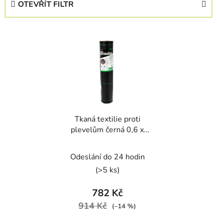
OTEVŘÍT FILTR
n
í
V
p
ý
r
p
o
i
d
s
u
p
k
r
t
Tkaná textilie proti
o
ů
plevelům černá 0,6 x
d
100 m, 70 g/m2
u
Odeslání do 24 hodin
k
t
(>5 ks)
ů
782 Kč
914 Kč
(–14 %)