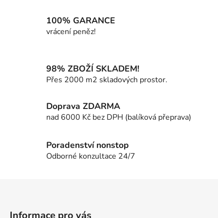
l
á
100% GARANCE
d
vrácení peněz!
a
c
í
98% ZBOŽÍ SKLADEM!
p
Přes 2000 m2 skladových prostor.
r
v
k
Doprava ZDARMA
y
nad 6000 Kč bez DPH (balíková přeprava)
v
ý
p
Poradenství nonstop
i
Odborné konzultace 24/7
s
u
Z
á
p
Informace pro vás