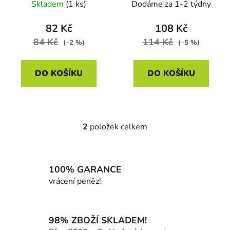
Skladem
(1 ks)
Dodáme za 1-2 týdny
k
t
82 Kč
108 Kč
ů
84 Kč
114 Kč
(–2 %)
(–5 %)
DO KOŠÍKU
DO KOŠÍKU
2
položek celkem
O
v
l
á
100% GARANCE
d
vrácení peněz!
a
c
í
98% ZBOŽÍ SKLADEM!
p