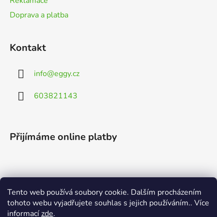
Reklamace
Doprava a platba
Kontakt
info
@
eggy.cz
603821143
Přijímáme online platby
Tento web používá soubory cookie. Dalším procházením
Vyhledávání
tohoto webu vyjadřujete souhlas s jejich používáním.. Více
informací
zde
.