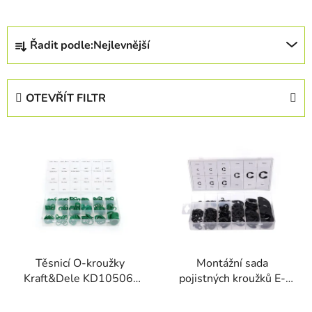
Ř
Řadit podle:
Nejlevnější
a
z
e
OTEVŘÍT FILTR
n
í
V
p
ý
r
p
o
i
d
s
u
p
k
r
t
Těsnicí O-kroužky
Montážní sada
o
ů
Kraft&Dele KD10506,
pojistných kroužků E-
d
270 ks
CLIPS Kraft&Dele
u
KD10484, 300 ks