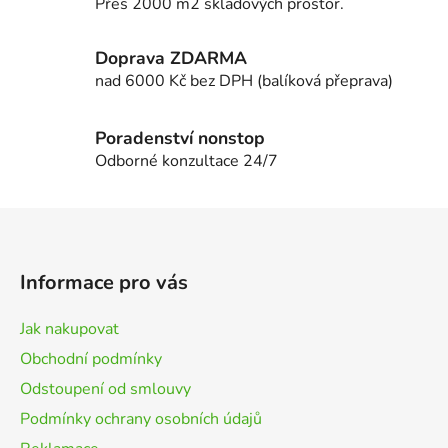
Přes 2000 m2 skladových prostor.
r
v
k
Doprava ZDARMA
y
nad 6000 Kč bez DPH (balíková přeprava)
v
ý
p
Poradenství nonstop
i
Odborné konzultace 24/7
s
u
Z
á
p
Informace pro vás
a
t
Jak nakupovat
í
Obchodní podmínky
Odstoupení od smlouvy
Podmínky ochrany osobních údajů