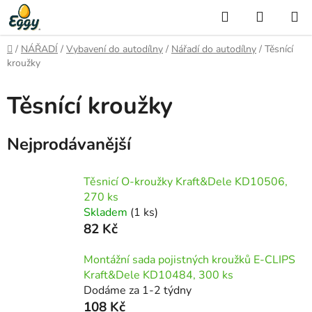
Přejít
Hledat
NÁKUP
na
KOŠÍK
obsah
Domů
/
NÁŘADÍ
/
Vybavení do autodílny
/
Nářadí do autodílny
/
Těsnící
kroužky
Těsnící kroužky
Nejprodávanější
Těsnicí O-kroužky Kraft&Dele KD10506,
270 ks
Skladem
(1 ks)
82 Kč
Montážní sada pojistných kroužků E-CLIPS
Kraft&Dele KD10484, 300 ks
Dodáme za 1-2 týdny
108 Kč