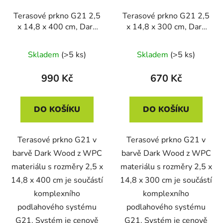
Terasové prkno G21 2,5
Terasové prkno G21 2,5
x 14,8 x 400 cm, Dark
x 14,8 x 300 cm, Dark
Wood s kulatými výřezy,
Wood, WPC
WPC
Skladem
(>5 ks)
Skladem
(>5 ks)
990 Kč
670 Kč
DO KOŠÍKU
DO KOŠÍKU
Terasové prkno G21 v
Terasové prkno G21 v
barvě Dark Wood z WPC
barvě Dark Wood z WPC
materiálu s rozměry 2,5 x
materiálu s rozměry 2,5 x
14,8 x 400 cm je součástí
14,8 x 300 cm je součástí
komplexního
komplexního
podlahového systému
podlahového systému
G21. Systém je cenově
G21. Systém je cenově