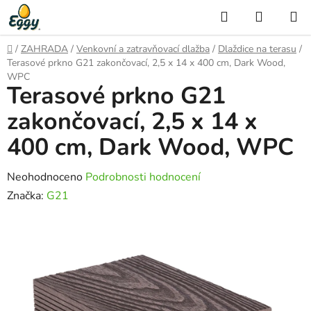
Přejít
Hledat
NÁKUP
na
KOŠÍK
obsah
Domů
/
ZAHRADA
/
Venkovní a zatravňovací dlažba
/
Dlaždice na terasu
/
Terasové prkno G21 zakončovací, 2,5 x 14 x 400 cm, Dark Wood,
WPC
Terasové prkno G21
zakončovací, 2,5 x 14 x
400 cm, Dark Wood, WPC
Průměrné
Neohodnoceno
Podrobnosti hodnocení
hodnocení
Značka:
G21
produktu
je
0,0
z
5
hvězdiček.