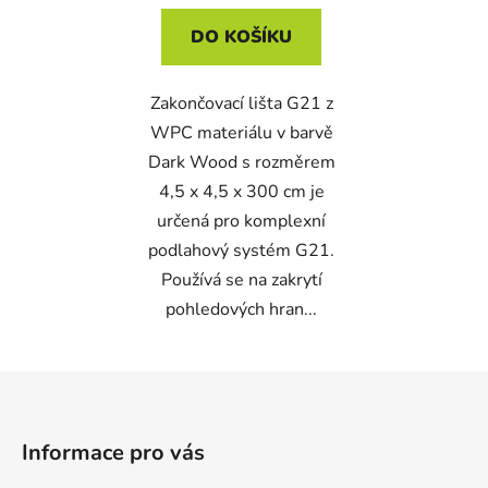
DO KOŠÍKU
Zakončovací lišta G21 z
WPC materiálu v barvě
Dark Wood s rozměrem
4,5 x 4,5 x 300 cm je
určená pro komplexní
podlahový systém G21.
Používá se na zakrytí
pohledových hran...
Z
á
p
Informace pro vás
a