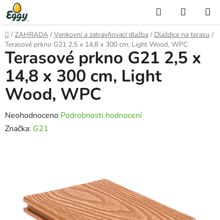
Přejít
Hledat
NÁKUP
na
KOŠÍK
obsah
Domů
/
ZAHRADA
/
Venkovní a zatravňovací dlažba
/
Dlaždice na terasu
/
Terasové prkno G21 2,5 x 14,8 x 300 cm, Light Wood, WPC
Terasové prkno G21 2,5 x
14,8 x 300 cm, Light
Wood, WPC
Průměrné
Neohodnoceno
Podrobnosti hodnocení
hodnocení
Značka:
G21
produktu
je
0,0
z
5
hvězdiček.