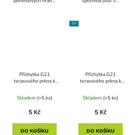
pohledových hran...
spotřeba jsou 3...
TIP
Příchytka G21
Příchytka G21
terasového prkna k
terasového prkna k
nosníku terasových
nosníku terasových
WPC prken s černým
WPC prken s ocelovým
Skladem
(>5 ks)
Skladem
(>5 ks)
šroubem
šroubem
5 Kč
5 Kč
DO KOŠÍKU
DO KOŠÍKU