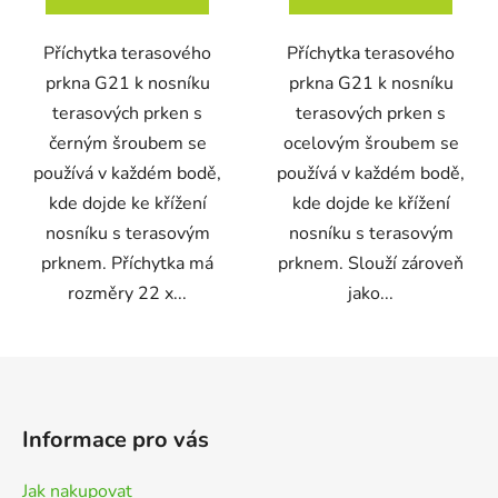
Příchytka terasového
Příchytka terasového
prkna G21 k nosníku
prkna G21 k nosníku
terasových prken s
terasových prken s
černým šroubem se
ocelovým šroubem se
používá v každém bodě,
používá v každém bodě,
kde dojde ke křížení
kde dojde ke křížení
nosníku s terasovým
nosníku s terasovým
prknem. Příchytka má
prknem. Slouží zároveň
rozměry 22 x...
jako...
Z
á
p
Informace pro vás
a
t
Jak nakupovat