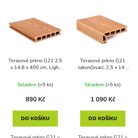
Terasové prkno G21 2,5
Terasové prkno G21
x 14,8 x 400 cm, Light
zakončovací, 2,5 x 14 x
Wood, WPC
400 cm, Light Wood,
WPC
Skladem
(>5 ks)
Skladem
(>5 ks)
890 Kč
1 090 Kč
DO KOŠÍKU
DO KOŠÍKU
Terasové prkno G21 v
Terasové prkno G21 v