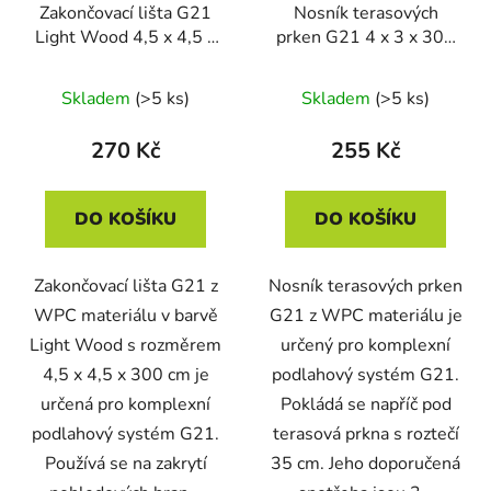
Zakončovací lišta G21
Nosník terasových
Light Wood 4,5 x 4,5 x
prken G21 4 x 3 x 300
300 cm
cm, mat. WPC Black
Skladem
(>5 ks)
Skladem
(>5 ks)
270 Kč
255 Kč
DO KOŠÍKU
DO KOŠÍKU
Zakončovací lišta G21 z
Nosník terasových prken
WPC materiálu v barvě
G21 z WPC materiálu je
Light Wood s rozměrem
určený pro komplexní
4,5 x 4,5 x 300 cm je
podlahový systém G21.
určená pro komplexní
Pokládá se napříč pod
podlahový systém G21.
terasová prkna s roztečí
Používá se na zakrytí
35 cm. Jeho doporučená