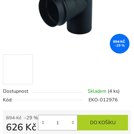
894 KČ
–29 %
Dostupnost
Skladem
(4 ks)
Kód:
EKO-012976
894 Kč
–29 %
DO KOŠÍKU
626 Kč