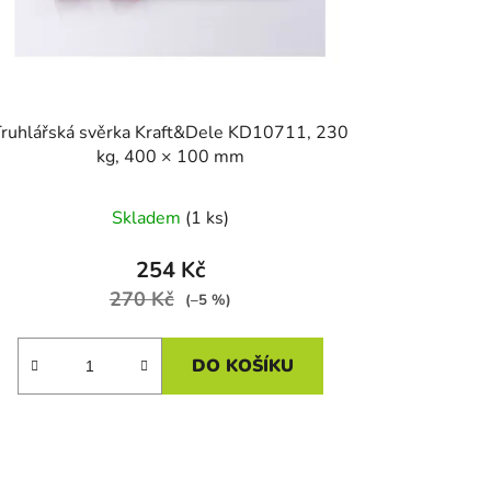
ů
Truhlářská svěrka Kraft&Dele KD10711, 230
kg, 400 × 100 mm
Skladem
(1 ks)
254 Kč
270 Kč
(–5 %)
DO KOŠÍKU