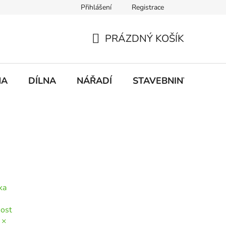
Přihlášení
Registrace
mace
Doprava a platba
PRÁZDNÝ KOŠÍK
NÁKUPNÍ
KOŠÍK
NA
DÍLNA
NÁŘADÍ
STAVEBNINY
DO
ka
ost
 ×