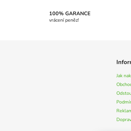
100% GARANCE
vrácení peněz!
Z
á
Infor
p
a
Jak na
t
Obchod
í
Odstou
Podmín
Rekla
Doprav