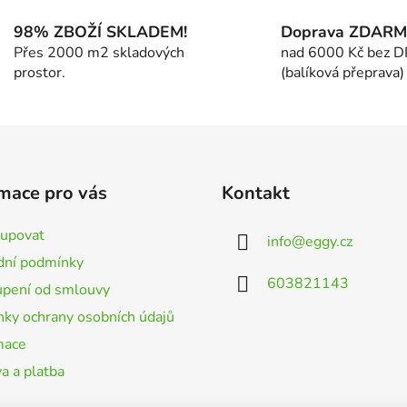
l
á
98% ZBOŽÍ SKLADEM!
Doprava ZDAR
d
Přes 2000 m2 skladových
nad 6000 Kč bez 
a
prostor.
(balíková přeprava)
c
í
p
r
v
k
mace pro vás
Kontakt
y
v
kupovat
info
@
eggy.cz
ý
ní podmínky
p
603821143
i
pení od smlouvy
s
ky ochrany osobních údajů
u
mace
a a platba