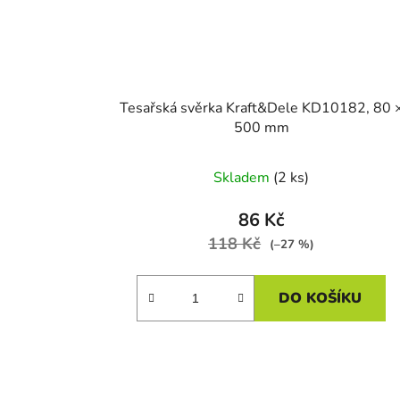
d
u
k
t
Tesařská svěrka Kraft&Dele KD10182, 80 
ů
500 mm
Skladem
(2 ks)
86 Kč
118 Kč
(–27 %)
DO KOŠÍKU