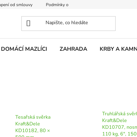
pení od smlouvy
Podmínky ochrany osobních údajů
Rekla
DOMÁCÍ MAZLÍCI
ZAHRADA
KRBY A KAM
Truhlářská svěr
Tesařská svěrka
Kraft&Dele
Kraft&Dele
KD10707, nosn
KD10182, 80 ×
110 kg, 6", 150