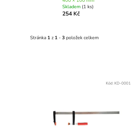
400 × 100 mm
Skladem
(1 ks)
254 Kč
Stránka
1
z
1
-
3
položek celkem
V
ý
Kód:
KD-0001
p
i
s
p
r
o