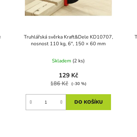
×
Truhlářská svěrka Kraft&Dele KD10707,
nosnost 110 kg, 6", 150 × 60 mm
Skladem
(2 ks)
129 Kč
186 Kč
(–30 %)
DO KOŠÍKU
O
v