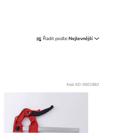
Ř
Řadit podle:
Nejlevnější
a
z
e
n
í
p
Kód:
KD-0001882
r
o
d
u
k
t