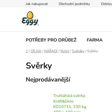
Přejít
Jak nakupovat
Obchodní podmínky
Odstou
na
obsah
POTŘEBY PRO DRŮBEŽ
FARMA
Domů
/
DÍLNA
/
NÁŘADÍ
/
Ruční
/
Svěráky
/
Svěrky
Svěrky
Nejprodávanější
Truhlářská svěrka
Kraft&Dele
KD10711, 230 kg,