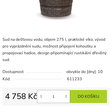
Sud na dešťovou vodu, objem 275 l, praktické víko, vývod
pro vyprázdnění sudu, možnost připojení kohoutku a
propojovací hadice, design připomínající rustikální dřevěný
sud.
Dostupnost
obvykle do [dny]: 10
Kód:
611233
4 758 Kč
DO KOŠÍKU
Měrná cena: