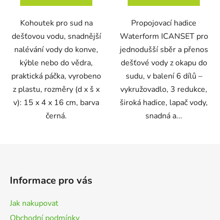
Kohoutek pro sud na
Propojovací hadice
dešťovou vodu, snadnější
Waterform ICANSET pro
nalévání vody do konve,
jednodušší sběr a přenos
kýble nebo do vědra,
dešťové vody z okapu do
praktická páčka, vyrobeno
sudu, v balení 6 dílů –
z plastu, rozměry (d x š x
vykružovadlo, 3 redukce,
v): 15 x 4 x 16 cm, barva
široká hadice, lapač vody,
černá.
snadná a...
Z
á
p
Informace pro vás
a
t
Jak nakupovat
í
Obchodní podmínky