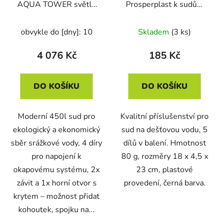
AQUA TOWER světle
Prosperplast k sudům
šedý 450l
na dešť. vodu ICANSET
4 (kohoutek + přípojky)
obvykle do [dny]: 10
Skladem
(3 ks)
4 076 Kč
185 Kč
DO KOŠÍKU
DO KOŠÍKU
Moderní 450l sud pro
Kvalitní příslušenství pro
ekologický a ekonomický
sud na dešťovou vodu, 5
sběr srážkové vody, 4 díry
dílů v balení. Hmotnost
pro napojení k
80 g, rozměry 18 x 4,5 x
okapovému systému, 2x
23 cm, plastové
závit a 1x horní otvor s
provedení, černá barva.
krytem – možnost přidat
kohoutek, spojku na...