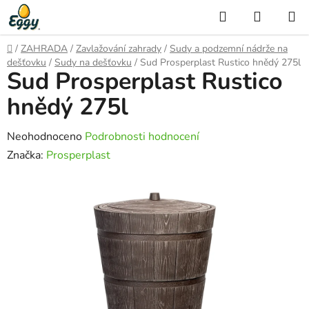
Přejít
Hledat
NÁKUP
na
KOŠÍK
obsah
Domů
/
ZAHRADA
/
Zavlažování zahrady
/
Sudy a podzemní nádrže na
dešťovku
/
Sudy na dešťovku
/
Sud Prosperplast Rustico hnědý 275l
Sud Prosperplast Rustico
hnědý 275l
Průměrné
Neohodnoceno
Podrobnosti hodnocení
hodnocení
Značka:
Prosperplast
produktu
je
0,0
z
5
hvězdiček.