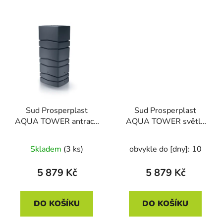
Sud Prosperplast
Sud Prosperplast
AQUA TOWER antracit
AQUA TOWER světle
650l
šedý 650l
Skladem
(3 ks)
obvykle do [dny]: 10
5 879 Kč
5 879 Kč
DO KOŠÍKU
DO KOŠÍKU