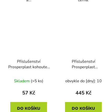
a...
černá.
Příslušenství
Příslušenství
Prosperplast kohoutek
Prosperplast
k sudu na dešťovou
propojovací hadice k
vodu CANTAP 2 černý
sudu na dešť. vodu
Skladem
(>5 ks)
obvykle do [dny]: 10
ICANSET 1 s
vykružovadlem (6 dílů)
57 Kč
445 Kč
DO KOŠÍKU
DO KOŠÍKU