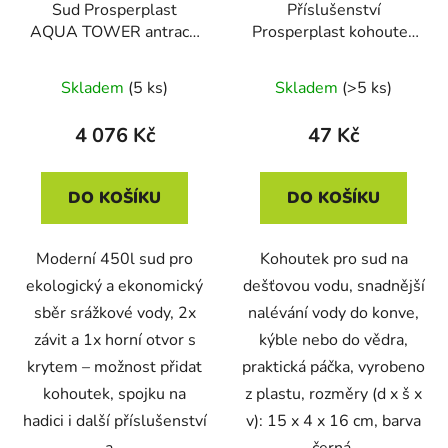
Sud Prosperplast
Příslušenství
AQUA TOWER antracit
Prosperplast kohoutek
450l
k sudu na dešťovou
vodu CANTAP 1 černý
Skladem
(5 ks)
Skladem
(>5 ks)
4 076 Kč
47 Kč
DO KOŠÍKU
DO KOŠÍKU
Moderní 450l sud pro
Kohoutek pro sud na
ekologický a ekonomický
dešťovou vodu, snadnější
sběr srážkové vody, 2x
nalévání vody do konve,
závit a 1x horní otvor s
kýble nebo do vědra,
krytem – možnost přidat
praktická páčka, vyrobeno
kohoutek, spojku na
z plastu, rozměry (d x š x
hadici i další příslušenství
v): 15 x 4 x 16 cm, barva