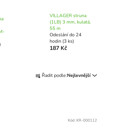
VILLAGER struna
na
(1LB) 3 mm, kulatá,
55 m
M-
Odeslání do 24
hodin
(3 ks)
)
187 Kč
Ř
Řadit podle:
Nejlevnější
a
z
e
n
í
p
Kód:
KR-000112
r