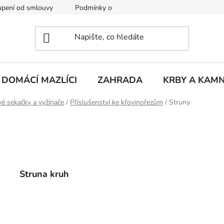
pení od smlouvy
Podmínky ochrany osobních údajů
Rekla
DOMÁCÍ MAZLÍCI
ZAHRADA
KRBY A KAM
vé sekačky a vyžínače
/
Příslušenství ke křovinořezům
/
Struny
Struna kruh