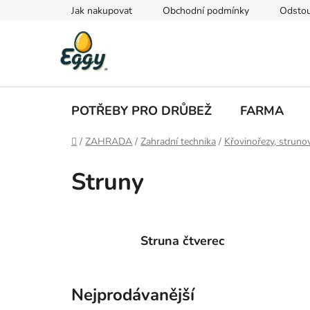
Přejít
Jak nakupovat
Obchodní podmínky
Odstou
na
obsah
POTŘEBY PRO DRŮBEŽ
FARMA
Domů
/
ZAHRADA
/
Zahradní technika
/
Křovinořezy, struno
Struny
Struna čtverec
Nejprodávanější