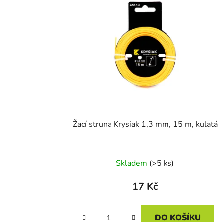
i
s
p
r
o
d
u
k
t
Žací struna Krysiak 1,3 mm, 15 m, kulatá
ů
Skladem
(>5 ks)
17 Kč
DO KOŠÍKU