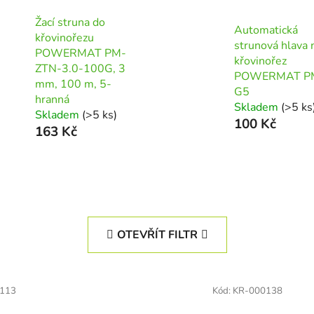
Žací struna do
Automatická
křovinořezu
strunová hlava 
POWERMAT PM-
křovinořez
ZTN-3.0-100G, 3
POWERMAT P
mm, 100 m, 5-
G5
hranná
Skladem
(>5 ks
Skladem
(>5 ks)
100 Kč
163 Kč
OTEVŘÍT FILTR
113
Kód:
KR-000138