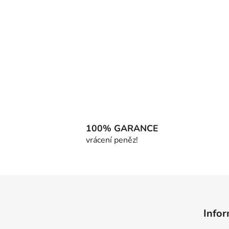
100% GARANCE
vrácení peněz!
Z
á
Infor
p