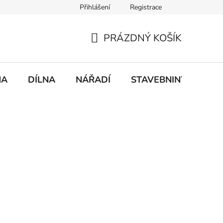
Přihlášení
Registrace
mace
Doprava a platba
PRÁZDNÝ KOŠÍK
NÁKUPNÍ
KOŠÍK
NA
DÍLNA
NÁŘADÍ
STAVEBNINY
DO