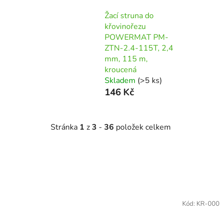
Žací struna do
křovinořezu
POWERMAT PM-
ZTN-2.4-115T, 2,4
mm, 115 m,
kroucená
Skladem
(>5 ks)
146 Kč
Stránka
1
z
3
-
36
položek celkem
V
ý
Kód:
KR-000
p