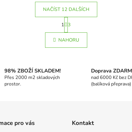
NAČÍST 12 DALŠÍCH
S
1
t
3
O
r
v
á
l
NAHORU
n
á
k
d
o
v
a
á
c
n
98% ZBOŽÍ SKLADEM!
Doprava ZDAR
í
í
Přes 2000 m2 skladových
nad 6000 Kč bez 
p
prostor.
(balíková přeprava)
r
v
k
y
v
ý
mace pro vás
Kontakt
p
i