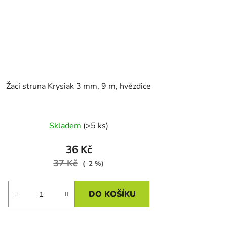
Žací struna Krysiak 3 mm, 9 m, hvězdice
Skladem
(>5 ks)
36 Kč
37 Kč
(–2 %)
DO KOŠÍKU