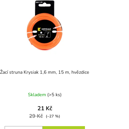
o
d
u
k
t
ů
Žací struna Krysiak 1,6 mm, 15 m, hvězdice
Skladem
(>5 ks)
21 Kč
29 Kč
(–27 %)