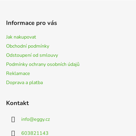
Z
á
p
Informace pro vás
a
t
Jak nakupovat
í
Obchodní podmínky
Odstoupení od smlouvy
Podmínky ochrany osobních údajů
Reklamace
Doprava a platba
Kontakt
info
@
eggy.cz
603821143