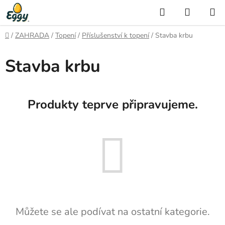
Přejít
Hledat
NÁKUP
na
KOŠÍK
obsah
Domů
/
ZAHRADA
/
Topení
/
Příslušenství k topení
/
Stavba krbu
Stavba krbu
Produkty teprve připravujeme.
Můžete se ale podívat na ostatní kategorie.