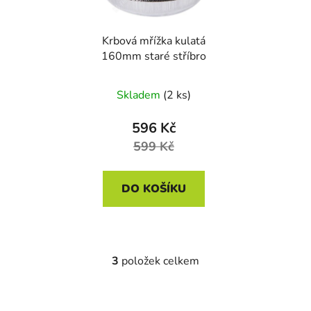
Krbová mřížka kulatá
160mm staré stříbro
Skladem
(2 ks)
596 Kč
599 Kč
DO KOŠÍKU
3
položek celkem
O
v
l