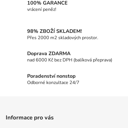
á
100% GARANCE
d
vrácení peněz!
a
c
í
98% ZBOŽÍ SKLADEM!
p
Přes 2000 m2 skladových prostor.
r
v
k
Doprava ZDARMA
y
nad 6000 Kč bez DPH (balíková přeprava)
v
ý
p
Poradenství nonstop
i
Odborné konzultace 24/7
s
u
Z
á
p
Informace pro vás
a