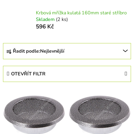
Krbová mřížka kulatá 160mm staré stříbro
Skladem
(2 ks)
596 Kč
Ř
Řadit podle:
Nejlevnější
a
z
e
OTEVŘÍT FILTR
n
í
V
p
ý
r
p
o
i
d
s
u
p
k