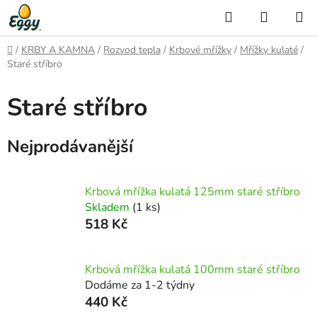
Přejít
Hledat
NÁKUP
na
KOŠÍK
obsah
Domů
/
KRBY A KAMNA
/
Rozvod tepla
/
Krbové mřížky
/
Mřížky kulaté
/
Staré stříbro
Staré stříbro
Nejprodávanější
Krbová mřížka kulatá 125mm staré stříbro
Skladem
(1 ks)
518 Kč
Krbová mřížka kulatá 100mm staré stříbro
Dodáme za 1-2 týdny
440 Kč