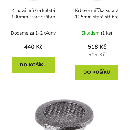
r
t
Krbová mřížka kulatá
Krbová mřížka kulatá
o
ů
100mm staré stříbro
125mm staré stříbro
d
u
Dodáme za 1-2 týdny
Skladem
(1 ks)
k
t
440 Kč
518 Kč
ů
519 Kč
DO KOŠÍKU
DO KOŠÍKU