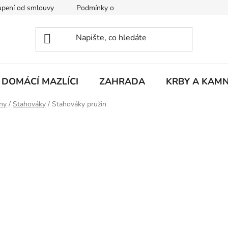
pení od smlouvy
Podmínky ochrany osobních údajů
Rekla
DOMÁCÍ MAZLÍCI
ZAHRADA
KRBY A KAM
lny
/
Stahováky
/
Stahováky pružin