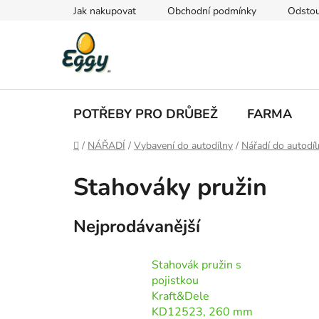
Přejít
Jak nakupovat
Obchodní podmínky
Odstou
na
obsah
POTŘEBY PRO DRŮBEŽ
FARMA
Domů
/
NÁŘADÍ
/
Vybavení do autodílny
/
Nářadí do autodí
Stahováky pružin
Nejprodávanější
Stahovák pružin s
pojistkou
Kraft&Dele
KD12523, 260 mm