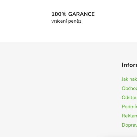
100% GARANCE
vrácení peněz!
Z
á
Infor
p
a
Jak na
t
Obchod
í
Odstou
Podmín
Rekla
Doprav