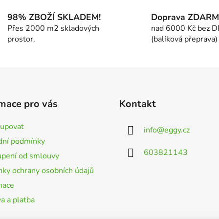
l
á
98% ZBOŽÍ SKLADEM!
Doprava ZDAR
d
Přes 2000 m2 skladových
nad 6000 Kč bez 
a
prostor.
(balíková přeprava)
c
í
p
r
v
k
mace pro vás
Kontakt
y
v
kupovat
info
@
eggy.cz
ý
ní podmínky
p
603821143
i
pení od smlouvy
s
ky ochrany osobních údajů
u
mace
a a platba