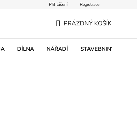
Přihlášení
Registrace
mace
Doprava a platba
PRÁZDNÝ KOŠÍK
NÁKUPNÍ
KOŠÍK
NA
DÍLNA
NÁŘADÍ
STAVEBNINY
DO