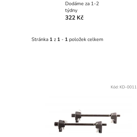
Dodáme za 1-2
týdny
322 Kč
Stránka
1
z
1
-
1
položek celkem
V
ý
Kód:
KD-0011
p
i
s
p
r
o