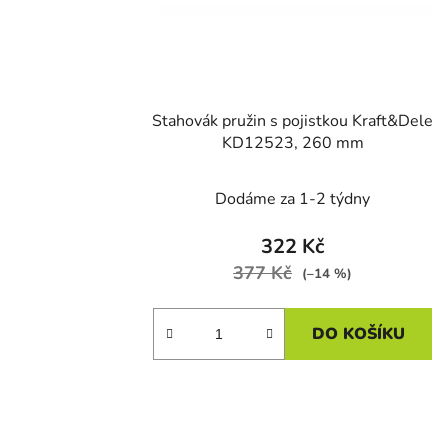
d
u
k
t
Stahovák pružin s pojistkou Kraft&Dele
ů
KD12523, 260 mm
Dodáme za 1-2 týdny
322 Kč
377 Kč
(–14 %)
DO KOŠÍKU