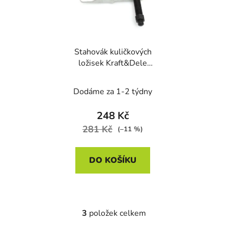
Stahovák kuličkových
ložisek Kraft&Dele
KD10164, 19 mm
Dodáme za 1-2 týdny
248 Kč
281 Kč
(–11 %)
DO KOŠÍKU
3
položek celkem
O