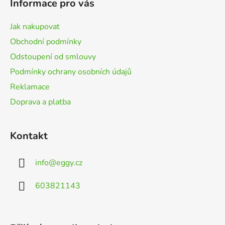
Informace pro vás
a
t
Jak nakupovat
í
Obchodní podmínky
Odstoupení od smlouvy
Podmínky ochrany osobních údajů
Reklamace
Doprava a platba
Kontakt
info
@
eggy.cz
603821143