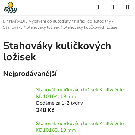
Přejít
Hledat
NÁKUP
na
KOŠÍK
obsah
Domů
/
NÁŘADÍ
/
Vybavení do autodílny
/
Nářadí do autodílny
/
Stahováky
/
Stahováky ložisek
/
Stahováky kuličkových ložisek
Stahováky kuličkových
ložisek
Nejprodávanější
Stahovák kuličkových ložisek Kraft&Dele
KD10164, 19 mm
Dodáme za 1-2 týdny
248 Kč
Stahovák kuličkových ložisek Kraft&Dele
KD10163, 19 mm