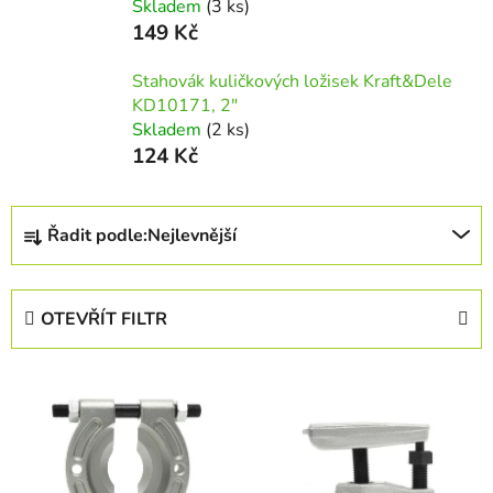
Skladem
(3 ks)
149 Kč
Stahovák kuličkových ložisek Kraft&Dele
KD10171, 2"
Skladem
(2 ks)
124 Kč
Ř
Řadit podle:
Nejlevnější
a
z
e
OTEVŘÍT FILTR
n
í
V
p
ý
r
p
o
i
d