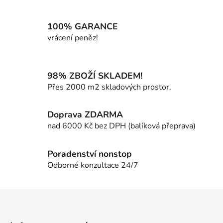
v
l
á
100% GARANCE
d
vrácení peněz!
a
c
í
98% ZBOŽÍ SKLADEM!
p
Přes 2000 m2 skladových prostor.
r
v
k
Doprava ZDARMA
y
nad 6000 Kč bez DPH (balíková přeprava)
v
ý
p
Poradenství nonstop
i
Odborné konzultace 24/7
s
u
Z
á
p