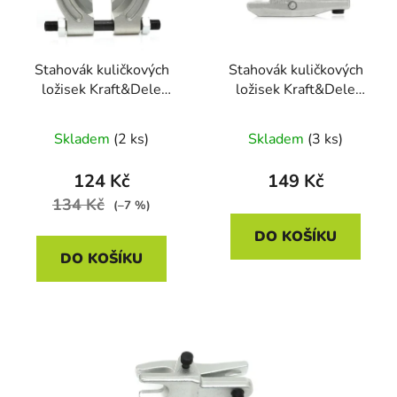
s
u
p
k
r
t
Stahovák kuličkových
Stahovák kuličkových
o
ů
ložisek Kraft&Dele
ložisek Kraft&Dele
d
KD10171, 2"
KD10163, 19 mm
u
Skladem
(2 ks)
Skladem
(3 ks)
k
t
124 Kč
149 Kč
ů
134 Kč
(–7 %)
DO KOŠÍKU
DO KOŠÍKU