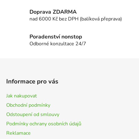
v
k
Doprava ZDARMA
y
nad 6000 Kč bez DPH (balíková přeprava)
v
ý
p
Poradenství nonstop
i
Odborné konzultace 24/7
s
u
Z
á
p
Informace pro vás
a
t
Jak nakupovat
í
Obchodní podmínky
Odstoupení od smlouvy
Podmínky ochrany osobních údajů
Reklamace