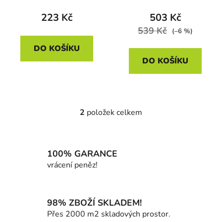
t
223 Kč
503 Kč
ů
539 Kč
(–6 %)
DO KOŠÍKU
DO KOŠÍKU
2
položek celkem
O
v
l
á
100% GARANCE
d
vrácení peněz!
a
c
í
98% ZBOŽÍ SKLADEM!
p
Přes 2000 m2 skladových prostor.
r