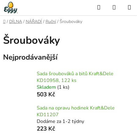
Přejít
Hledat
NÁKUP
na
KOŠÍK
obsah
Domů
/
DÍLNA
/
NÁŘADÍ
/
Ruční
/
Šroubováky
Šroubováky
Nejprodávanější
Sada šroubováků a bitů Kraft&Dele
KD10958, 122 ks
Skladem
(1 ks)
503 Kč
Sada na opravu hodinek Kraft&Dele
KD11207
Dodáme za 1-2 týdny
223 Kč