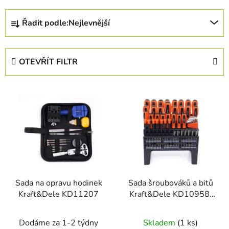
Ř
Řadit podle:
Nejlevnější
a
z
e
OTEVŘÍT FILTR
n
í
V
p
ý
r
p
o
i
d
s
u
p
k
r
t
Sada na opravu hodinek
Sada šroubováků a bitů
o
ů
Kraft&Dele KD11207
Kraft&Dele KD10958,
d
122 ks
u
Dodáme za 1-2 týdny
Skladem
(1 ks)
k