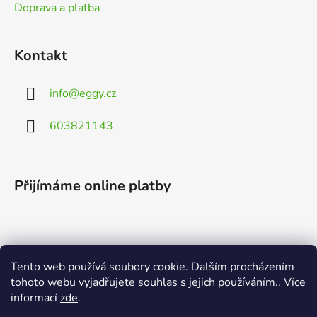
Doprava a platba
Kontakt
info
@
eggy.cz
603821143
Přijímáme online platby
Tento web používá soubory cookie. Dalším procházením
Vyhledávání
tohoto webu vyjadřujete souhlas s jejich používáním.. Více
informací
zde
.