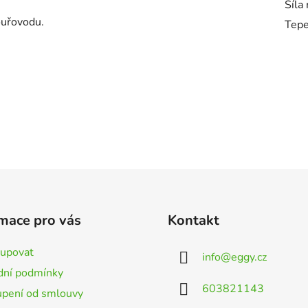
Síla
ouřovodu.
Tepe
mace pro vás
Kontakt
kupovat
info
@
eggy.cz
ní podmínky
603821143
pení od smlouvy