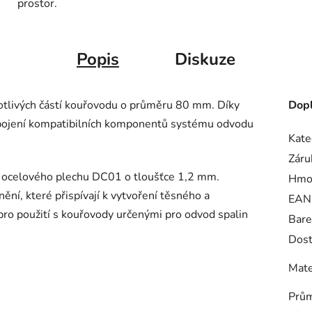
prostor.
Popis
Diskuze
otlivých částí kouřovodu o průměru 80 mm. Díky
Dopl
pojení kompatibilních komponentů systému odvodu
Kate
Záru
o ocelového plechu DC01 o tloušťce 1,2 mm.
Hmo
ění, které přispívají k vytvoření těsného a
EAN
pro použití s kouřovody určenými pro odvod spalin
Bare
Dost
Mate
Prům