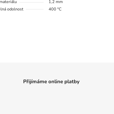
 materiálu
1,2 mm
lná odolnost
400 °C
Přijímáme online platby