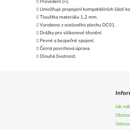
Provedení (+).
Umožňuje propojení kompatibilních částí k
Tloušťka materiálu 1,2 mm.
Vyrobeno z ocelového plechu DC01.
Drážky pro silikonové těsnění.
Pevné a bezpečné spojení.
Černá povrchová úprava.
Dlouhá životnost.
Z
á
Infor
p
a
Jak na
t
Obchod
í
Odstou