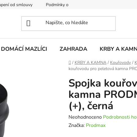
pení od smlouvy
Podmínky ochrany osobních údajů
Rekla
DOMÁCÍ MAZLÍCI
ZAHRADA
KRBY A KAM
Domů
/
KRBY A KAMNA
/
Kouřovody
/
K
kouřovodu pro peletová kamna PR
Spojka kouřov
kamna PRODM
(+), černá
Průměrné
Neohodnoceno
Podrobnosti ho
hodnocení
Značka:
Prodmax
produktu