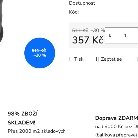
Dostupnost
je
Kód:
0,0
z
5
511 Kč
–30 %
357 Kč
hvězdiček.
Měrná cena:
511 KČ
–30 %
Tisk
Zeptat se
98% ZBOŽÍ
Doprava ZDAR
SKLADEM!
nad 6000 Kč bez 
Přes 2000 m2 skladových
(balíková přeprava)