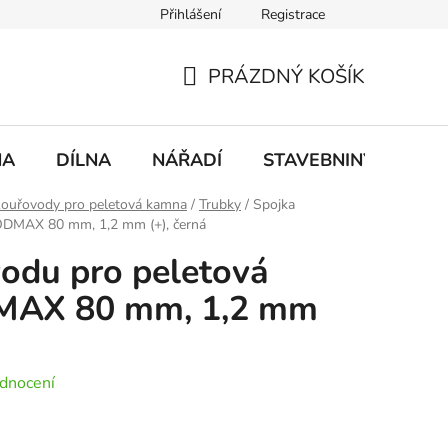
Přihlášení
Registrace
mace
Doprava a platba
PRÁZDNÝ KOŠÍK
NÁKUPNÍ
KOŠÍK
NA
DÍLNA
NÁŘADÍ
STAVEBNINY
DO
ouřovody pro peletová kamna
/
Trubky
/
Spojka
ODMAX 80 mm, 1,2 mm (+), černá
odu pro peletová
AX 80 mm, 1,2 mm
dnocení