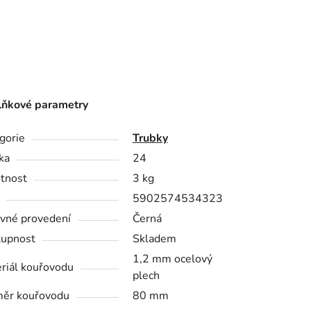
ňkové parametry
gorie
Trubky
ka
24
tnost
3 kg
5902574534323
vné provedení
Černá
upnost
Skladem
1,2 mm ocelový
riál kouřovodu
plech
ěr kouřovodu
80 mm