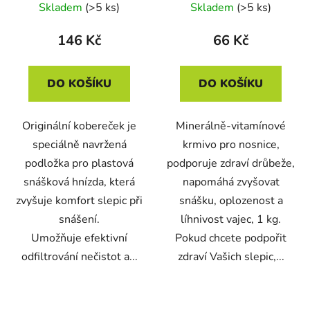
Skladem
(>5 ks)
Skladem
(>5 ks)
146 Kč
66 Kč
DO KOŠÍKU
DO KOŠÍKU
Originální kobereček je
Minerálně-vitamínové
speciálně navržená
krmivo pro nosnice,
podložka pro plastová
podporuje zdraví drůbeže,
snášková hnízda, která
napomáhá zvyšovat
zvyšuje komfort slepic při
snášku, oplozenost a
snášení.
líhnivost vajec, 1 kg.
Umožňuje efektivní
Pokud chcete podpořit
odfiltrování nečistot a...
zdraví Vašich slepic,...