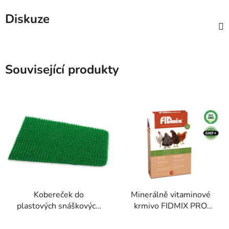
Diskuze
Související produkty
Kobereček do
Minerálně vitaminové
plastových snáškových
krmivo FIDMIX PRO
hnízd GAUN 10138,
NOSNICE 1kg
27,9x40,2 cm