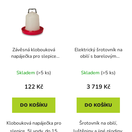
Závěsná klobouková
Elektrický šrotovník na
napáječka pro slepice
obilí s barelovým
plastová CF 002.14
zásobníkem MILL ETM -
ANTAR - 5l
HP 1,2kW
Skladem
(>5 ks)
Skladem
(>5 ks)
122 Kč
3 719 Kč
DO KOŠÍKU
DO KOŠÍKU
Klobouková napáječka pro
Šrotovník na obilí,
slepice, 5l vody, do 15
luštěniny a jiné plodiny,