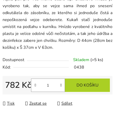
vyrobeno tak, aby se vejce sama ihned po snesení
odkutálela do zásobníku, ze kterého si jednoduše čistá a
nepoškozená vejce odeberete. Kukaň stačí jednoduše
umístit na podlahu v kurníku. Hnízdo vyrobené z kvalitního
plastu je velice odolné vůči nečistotám, a tak jeho údržba a
dezinfekce zabere jen chvilku. Rozměry: D 44cm (28cm bez
košíku) x Š 37cm x V 63cm.
Dostupnost
Skladem
(>5 ks)
Kód:
0438
782 Kč
DO KOŠÍKU
Měrná cena:
Tisk
Zeptat se
Sdílet