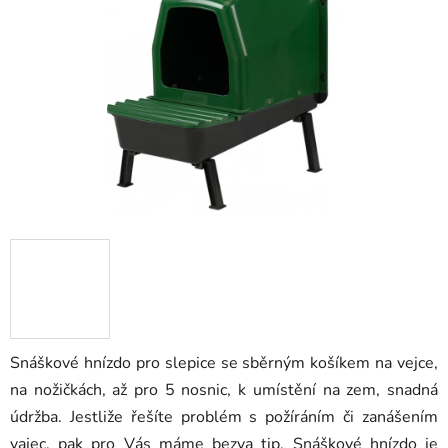
5
hvězdiček.
Snáškové hnízdo pro slepice se sběrným košíkem na vejce,
na nožičkách, až pro 5 nosnic, k umístění na zem, snadná
údržba. Jestliže řešíte problém s požíráním či zanášením
vajec, pak pro Vás máme bezva tip. Snáškové hnízdo je