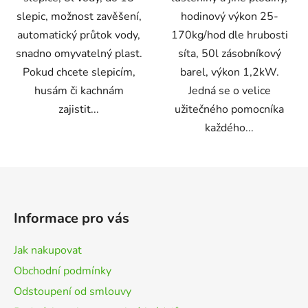
slepic, možnost zavěšení,
hodinový výkon 25-
automatický průtok vody,
170kg/hod dle hrubosti
snadno omyvatelný plast.
síta, 50l zásobníkový
Pokud chcete slepicím,
barel, výkon 1,2kW.
husám či kachnám
Jedná se o velice
zajistit...
užitečného pomocníka
každého...
Z
á
p
Informace pro vás
a
t
Jak nakupovat
í
Obchodní podmínky
Odstoupení od smlouvy