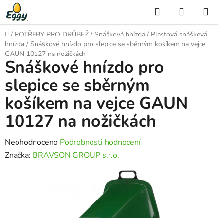
Přejít
Hledat
NÁKUP
na
KOŠÍK
obsah
Domů
/
POTŘEBY PRO DRŮBEŽ
/
Snášková hnízda
/
Plastová snášková
hnízda
/
Snáškové hnízdo pro slepice se sběrným košíkem na vejce
GAUN 10127 na nožičkách
Snáškové hnízdo pro
slepice se sběrným
košíkem na vejce GAUN
10127 na nožičkách
Průměrné
Neohodnoceno
Podrobnosti hodnocení
hodnocení
Značka:
BRAVSON GROUP s.r.o.
produktu
je
0,0
z