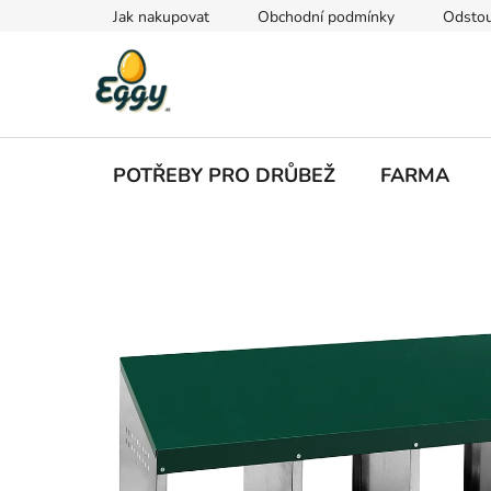
Přejít
Jak nakupovat
Obchodní podmínky
Odstou
na
obsah
POTŘEBY PRO DRŮBEŽ
FARMA