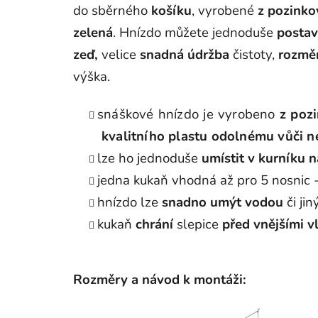
do sběrného
košíku
, vyrobené
z pozink
zelená
. Hnízdo můžete jednoduše
postav
zeď
,
velice
snadná údržba
čistoty,
rozmě
výška.
snáškové hnízdo je vyrobeno
z poz
kvalitního plastu odolnému vůči n
lze ho jednoduše
umístit v kurníku n
jedna kukaň vhodná až pro 5 nosnic 
hnízdo lze
snadno
umýt vodou
či ji
kukaň
chrání
slepice
před vnějšími v
Rozměry a návod k montáži: