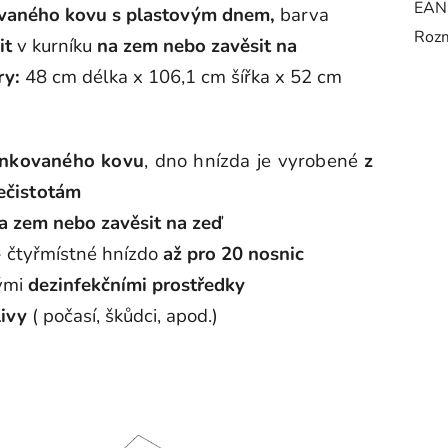
EAN
ovaného kovu s plastovým dnem,
barva
Rozm
it
v kurníku
na zem nebo zavěsit na
ry:
48 cm délka x 106,1 cm šířka x 52 cm
inkovaného kovu
, dno hnízda je vyrobené
z
ečistotám
a zem nebo zavěsit na zeď
- čtyřmístné hnízdo
až pro 20 nosnic
nými
dezinfekčními prostředky
livy
( počasí, škůdci, apod.)