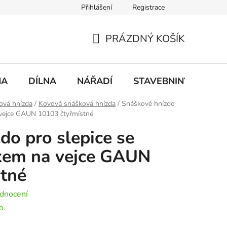
Přihlášení
Registrace
mace
Doprava a platba
PRÁZDNÝ KOŠÍK
NÁKUPNÍ
KOŠÍK
NA
DÍLNA
NÁŘADÍ
STAVEBNINY
DO
ová hnízda
/
Kovová snášková hnízda
/
Snáškové hnízdo
 vejce GAUN 10103 čtyřmístné
do pro slepice se
kem na vejce GAUN
stné
dnocení
o.