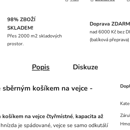
98% ZBOŽÍ
Doprava ZDAR
SKLADEM!
nad 6000 Kč bez 
Přes 2000 m2 skladových
(balíková přeprava)
prostor.
Popis
Diskuze
Dopl
e sběrným košíkem na vejce -
Kate
Záru
m
košíkem na vejce čtyřmístné
,
kapacita až
Hmo
 hnízda je spádované, vejce se samo odkutálí