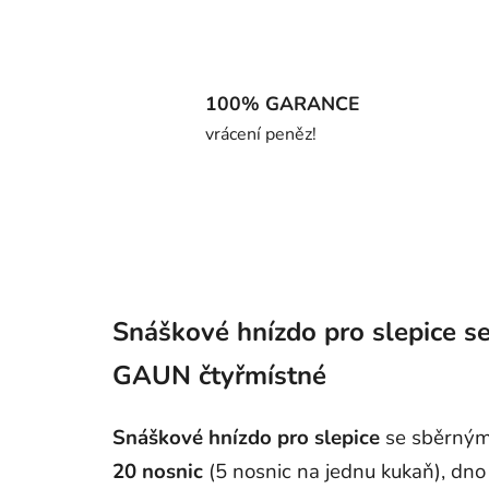
100% GARANCE
vrácení peněz!
Snáškové hnízdo pro slepice s
GAUN čtyřmístné
Snáškové hnízdo
pro slepice
se sběrný
20 nosnic
(5 nosnic na jednu kukaň), dno