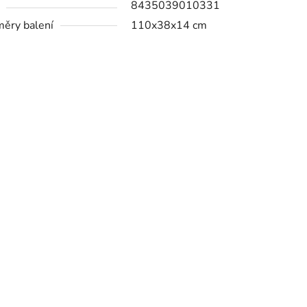
8435039010331
ěry balení
110x38x14 cm