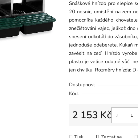
Snáškové hnízdo pro slepice s
je
20 nosnic, umístění na zem ne
0,0
pomocníka každého chovatele
z
znečišťování vajec, jelikož dn
5
snesení odkutálí do zásobníku
hvězdiček.
jednoduše odeberete. Kukaň m
zavěsit na zeď. Hnízdo vyrob
plastu je velice odolné vůči n
jen chvilku. Rozměry hnízda: D
Dostupnost
Kód:
2 153 Kč
Měrná cena:
Tisk
Zeptat se