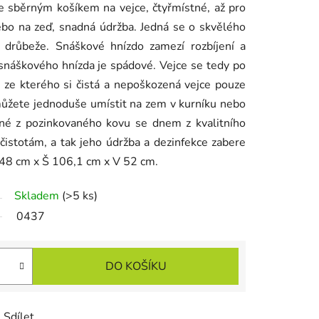
e sběrným košíkem na vejce, čtyřmístné, až pro
bo na zeď, snadná údržba. Jedná se o skvělého
 drůbeže. Snáškové hnízdo zamezí rozbíjení a
o snáškového hnízda je spádové. Vejce se tedy po
, ze kterého si čistá a nepoškozená vejce pouze
ůžete jednoduše umístit na zem v kurníku nebo
ené z pozinkovaného kovu se dnem z kvalitního
ečistotám, a tak jeho údržba a dezinfekce zabere
 48 cm x Š 106,1 cm x V 52 cm.
Skladem
(>5 ks)
0437
DO KOŠÍKU
Sdílet