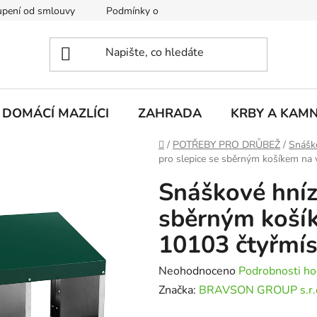
pení od smlouvy
Podmínky ochrany osobních údajů
Rekla
DOMÁCÍ MAZLÍCI
ZAHRADA
KRBY A KAM
Domů
/
POTŘEBY PRO DRŮBEŽ
/
Snášk
pro slepice se sběrným košíkem na
Snáškové hníz
sběrným koší
10103 čtyřmí
Průměrné
Neohodnoceno
Podrobnosti ho
hodnocení
Značka:
BRAVSON GROUP s.r.
produktu