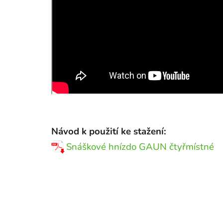
Návod k použití ke stažení:
Snáškové hnízdo GAUN čtyřmístné