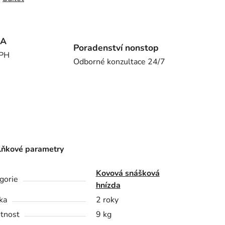
MA
Poradenství nonstop
DPH
Odborné konzultace 24/7
ňkové parametry
Kovová snášková
gorie
hnízda
ka
2 roky
tnost
9 kg