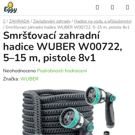
Přejít
Hledat
NÁKUP
na
KOŠÍK
obsah
Domů
/
ZAHRADA
/
Zavlažování zahrady
/
Hadice na vodu a příslušenství
/
Smršťovací zahradní hadice WUBER W00722, 5–15 m, pistole 8v1
Smršťovací zahradní
hadice WUBER W00722,
5–15 m, pistole 8v1
Průměrné
Neohodnoceno
Podrobnosti hodnocení
hodnocení
Značka:
WUBER
produktu
je
0,0
z
5
hvězdiček.