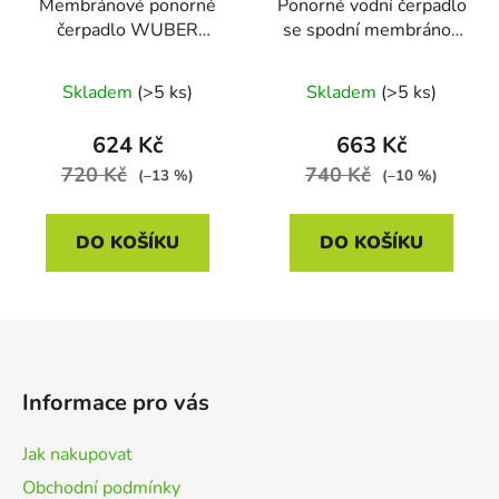
Membránové ponorné
Ponorné vodní čerpadlo
čerpadlo WUBER
se spodní membránou
W11001, 280 W
WUBER W11006, 280
W
Skladem
(>5 ks)
Skladem
(>5 ks)
624 Kč
663 Kč
720 Kč
740 Kč
(–13 %)
(–10 %)
DO KOŠÍKU
DO KOŠÍKU
Z
á
p
Informace pro vás
a
t
Jak nakupovat
í
Obchodní podmínky