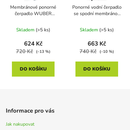
Membránové ponorné
Ponorné vodní čerpadlo
čerpadlo WUBER
se spodní membránou
W11001, 280 W
WUBER W11006, 280
W
Skladem
(>5 ks)
Skladem
(>5 ks)
624 Kč
663 Kč
720 Kč
740 Kč
(–13 %)
(–10 %)
DO KOŠÍKU
DO KOŠÍKU
Z
á
p
Informace pro vás
a
t
Jak nakupovat