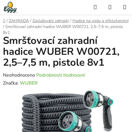
Přejít
Hledat
NÁKUP
na
KOŠÍK
obsah
Domů
/
ZAHRADA
/
Zavlažování zahrady
/
Hadice na vodu a příslušenství
/
Smršťovací zahradní hadice WUBER W00721, 2,5–7,5 m, pistole
8v1
Smršťovací zahradní
hadice WUBER W00721,
2,5–7,5 m, pistole 8v1
Průměrné
Neohodnoceno
Podrobnosti hodnocení
hodnocení
Značka:
WUBER
produktu
je
0,0
z
5
hvězdiček.