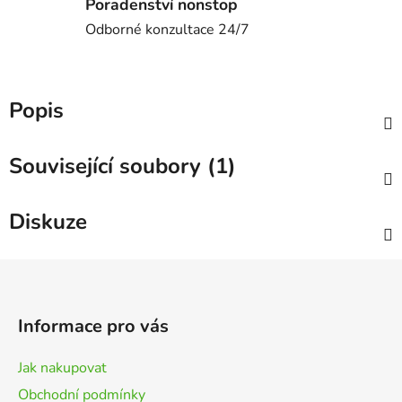
Poradenství nonstop
Odborné konzultace 24/7
Popis
Související soubory (1)
Diskuze
Z
á
p
Informace pro vás
a
t
Jak nakupovat
í
Obchodní podmínky