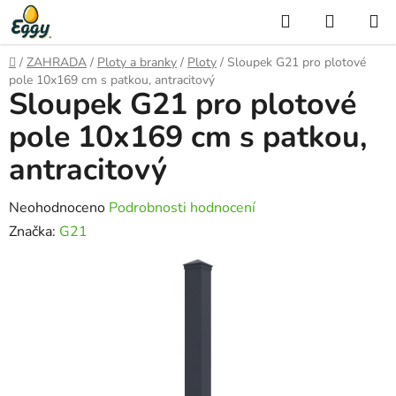
Přejít
Hledat
NÁKUP
na
KOŠÍK
obsah
Domů
/
ZAHRADA
/
Ploty a branky
/
Ploty
/
Sloupek G21 pro plotové
pole 10x169 cm s patkou, antracitový
Sloupek G21 pro plotové
pole 10x169 cm s patkou,
antracitový
Průměrné
Neohodnoceno
Podrobnosti hodnocení
hodnocení
Značka:
G21
produktu
je
0,0
z
5
hvězdiček.