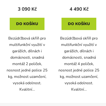
3 090 Kč
4 490 Kč
DO KOŠÍKU
DO KOŠÍKU
Bezúdržbová skříň pro
Bezúdržbová skříň pro
multifunkční využití v
multifunkční využití v
garážích, dílnách i
garážích, dílnách i
domácnosti, snadná
domácnosti, snadná
montáž 2 poliček,
montáž 4 poliček,
nosnost jedné police 25
nosnost jedné police 25
kg, možnost uzamčení,
kg, možnost uzamčení,
vysoká odolnost.
vysoká odolnost.
Kvalitní...
Kvalitní...
Z