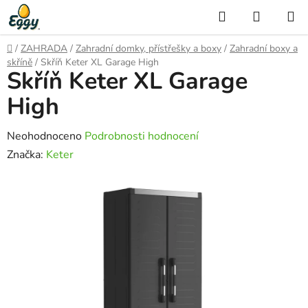
Přejít
Hledat
NÁKUP
na
KOŠÍK
obsah
Domů
/
ZAHRADA
/
Zahradní domky, přístřešky a boxy
/
Zahradní boxy a
skříně
/
Skříň Keter XL Garage High
Skříň Keter XL Garage
High
Průměrné
Neohodnoceno
Podrobnosti hodnocení
hodnocení
Značka:
Keter
produktu
je
0,0
z
5
hvězdiček.