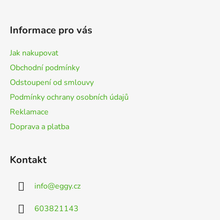
á
p
Informace pro vás
a
t
Jak nakupovat
í
Obchodní podmínky
Odstoupení od smlouvy
Podmínky ochrany osobních údajů
Reklamace
Doprava a platba
Kontakt
info
@
eggy.cz
603821143