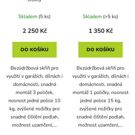
Skladem
(5 ks)
Skladem
(>5 ks)
2 250 Kč
1 350 Kč
DO KOŠÍKU
DO KOŠÍKU
Bezúdržbová skříň pro
Bezúdržbová skříň pro
využití v garážích, dílnách i
využití v garážích, dílnách i
domácnosti, snadná
domácnosti, snadná
montáž 3 poliček,
montáž 1 poličky, nosnost
nosnost jedné police 10
jedné police 15 kg,
kg, zvýšené nožičky pro
zvýšené nožičky pro
snadné čištění podlah,
snadné čištění podlah,
možnost uzamčení,...
možnost uzamčení,...