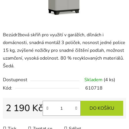
Bezúdržbová skříň pro využití v garážích, dílnách i
domácnosti, snadná montáž 3 poliček, nosnost jedné police
15 kg, zvýšené nožičky pro snadné čištění podlah, možnost
uzamčení, vysoká odolnost. 80 % recyklovaných materiálů.
Šedá.
Dostupnost
Skladem
(4 ks)
Kód:
610718
2 190 Kč
DO KOŠÍKU
Měrná cena:
Tisk
Zeptat se
Sdílet