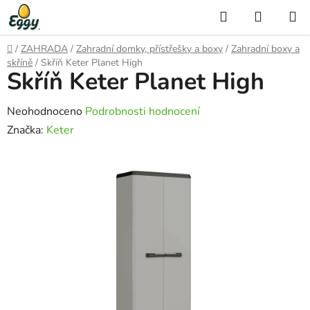
Přejít
Hledat
NÁKUP
na
KOŠÍK
obsah
Domů
/
ZAHRADA
/
Zahradní domky, přístřešky a boxy
/
Zahradní boxy a
skříně
/
Skříň Keter Planet High
Skříň Keter Planet High
Průměrné
Neohodnoceno
Podrobnosti hodnocení
hodnocení
Značka:
Keter
produktu
je
0,0
z
5
hvězdiček.