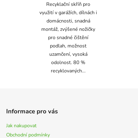
Recyklační skříň pro
využití v garážích, dílnách i
domácnosti, snadná
montáž, zvýšené nožičky
pro snadné čištění
podlah, možnost
uzamčení, vysoká
odolnost. 80 %
recyklovaných...
Z
á
p
Informace pro vás
a
t
Jak nakupovat
í
Obchodní podmínky