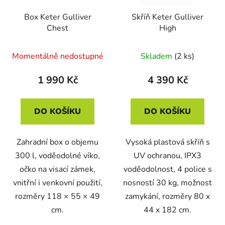
Box Keter Gulliver
Skříň Keter Gulliver
Chest
High
Momentálně nedostupné
Skladem
(2 ks)
1 990 Kč
4 390 Kč
DO KOŠÍKU
DO KOŠÍKU
Zahradní box o objemu
Vysoká plastová skříň s
300 l, voděodolné víko,
UV ochranou, IPX3
očko na visací zámek,
voděodolnost, 4 police s
vnitřní i venkovní použití,
nosností 30 kg, možnost
rozměry 118 × 55 × 49
zamykání, rozměry 80 x
cm.
44 x 182 cm.