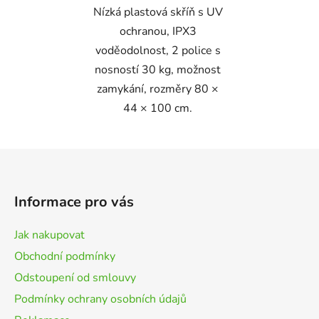
Nízká plastová skříň s UV
ochranou, IPX3
voděodolnost, 2 police s
nosností 30 kg, možnost
zamykání, rozměry 80 ×
44 × 100 cm.
Z
á
p
Informace pro vás
a
t
Jak nakupovat
í
Obchodní podmínky
Odstoupení od smlouvy
Podmínky ochrany osobních údajů