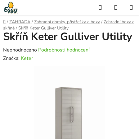
Přejít
Hledat
NÁKUP
na
KOŠÍK
obsah
Domů
/
ZAHRADA
/
Zahradní domky, přístřešky a boxy
/
Zahradní boxy a
skříně
/
Skříň Keter Gulliver Utility
Skříň Keter Gulliver Utility
Průměrné
Neohodnoceno
Podrobnosti hodnocení
hodnocení
Značka:
Keter
produktu
je
0,0
z
5
hvězdiček.