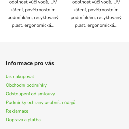
odolnost vůči vodě, UV
odolnost vůči vodě, UV
záření, povětrnostním
záření, povětrnostním
podmínkám, recyklovaný
podmínkám, recyklovaný
plast, ergonomická...
plast, ergonomická...
Z
á
p
Informace pro vás
a
t
Jak nakupovat
í
Obchodní podmínky
Odstoupení od smlouvy
Podmínky ochrany osobních údajů
Reklamace
Doprava a platba