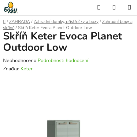
Přejít
Hledat
NÁKUP
na
KOŠÍK
obsah
Domů
/
ZAHRADA
/
Zahradní domky, přístřešky a boxy
/
Zahradní boxy a
skříně
/
Skříň Keter Evoca Planet Outdoor Low
Skříň Keter Evoca Planet
Outdoor Low
Průměrné
Neohodnoceno
Podrobnosti hodnocení
hodnocení
Značka:
Keter
produktu
je
0,0
z
5
hvězdiček.