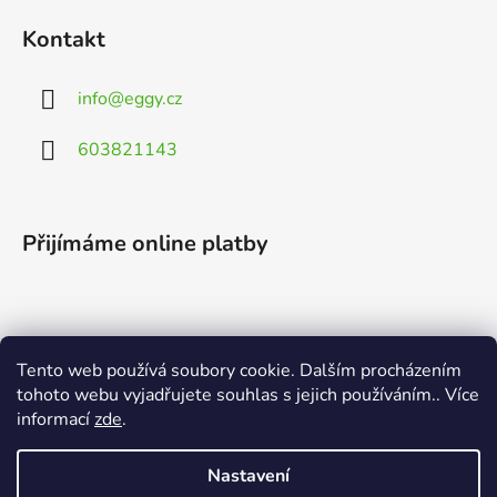
Kontakt
info
@
eggy.cz
603821143
Přijímáme online platby
Tento web používá soubory cookie. Dalším procházením
Vyhledávání
tohoto webu vyjadřujete souhlas s jejich používáním.. Více
informací
zde
.
HLEDAT
Nastavení