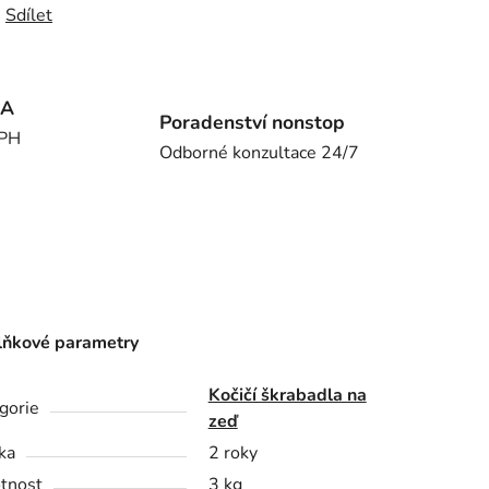
Sdílet
MA
Poradenství nonstop
DPH
Odborné konzultace 24/7
ňkové parametry
Kočičí škrabadla na
gorie
zeď
ka
2 roky
tnost
3 kg