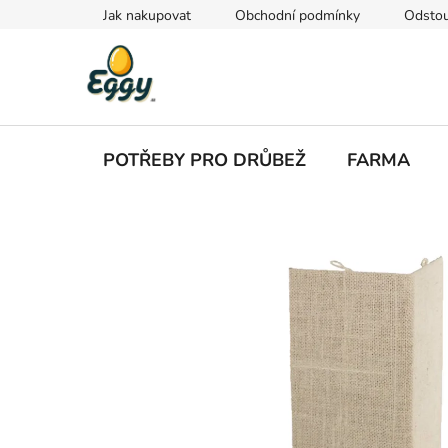
Přejít
Jak nakupovat
Obchodní podmínky
Odstou
na
obsah
POTŘEBY PRO DRŮBEŽ
FARMA