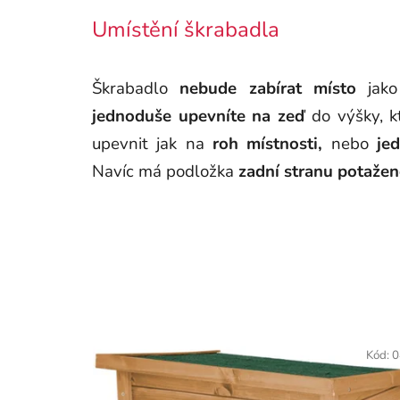
Umístění škrabadla
Škrabadlo
nebude zabírat místo
jako 
jednoduše upevníte na zeď
do výšky, k
upevnit jak na
roh místnosti,
nebo
je
Navíc má podložka
zadní stranu potaže
Kód:
0