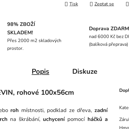
Tisk
Zeptat se
98% ZBOŽÍ
Doprava ZDAR
SKLADEM!
nad 6000 Kč bez 
Přes 2000 m2 skladových
(balíková přeprava)
prostor.
Popis
Diskuze
Dopl
EVIN, rohové 100x56cm
Kate
ebo
roh
místnosti, podklad ze dřeva,
zadní
rch
na škrábání,
uchycení
pomocí
háčků a
Záru
Hmo