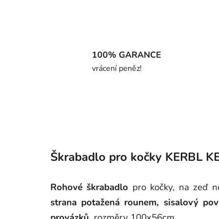
100% GARANCE
vrácení peněz!
Škrabadlo pro kočky KERBL K
Rohové škrabadlo
pro kočky,
na zeď n
strana potažená rounem,
sisalový pov
provázků,
rozměry 100x56cm.