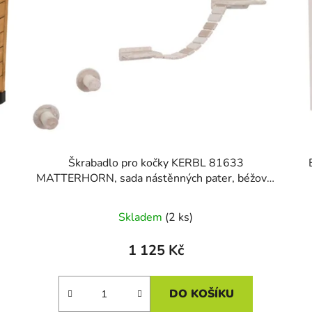
Škrabadlo pro kočky KERBL 81633
MATTERHORN, sada nástěnných pater, béžová,
6 ks
Skladem
(2 ks)
1 125 Kč
DO KOŠÍKU