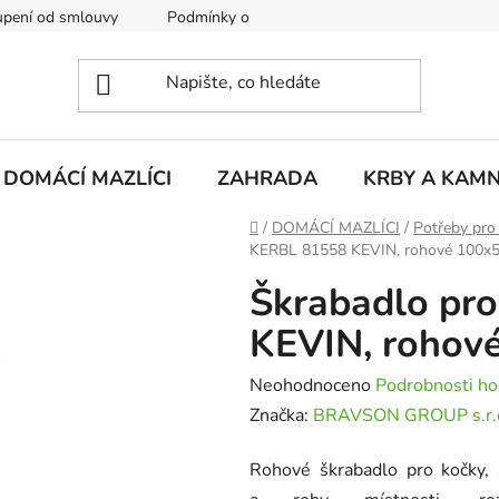
pení od smlouvy
Podmínky ochrany osobních údajů
Rekla
DOMÁCÍ MAZLÍCI
ZAHRADA
KRBY A KAM
Domů
/
DOMÁCÍ MAZLÍCI
/
Potřeby pro
KERBL 81558 KEVIN, rohové 100x
Škrabadlo pr
KEVIN, rohov
Průměrné
Neohodnoceno
Podrobnosti ho
hodnocení
Značka:
BRAVSON GROUP s.r.
produktu
Rohové škrabadlo pro kočky, 
je