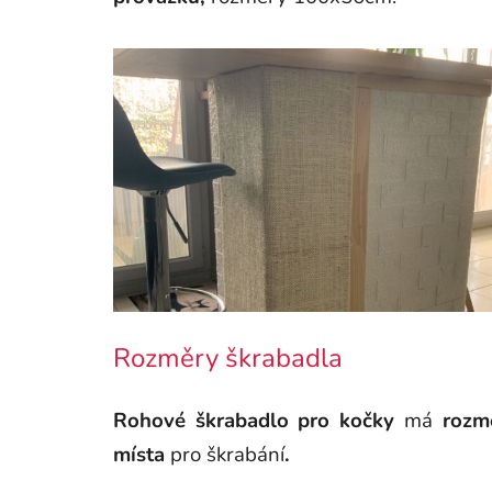
Rozměry škrabadla
Rohové škrabadlo pro kočky
má
rozm
místa
pro škrabání
.