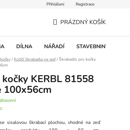
Přihlášení
Registrace
mace
Doprava a platba
PRÁZDNÝ KOŠÍK
NÁKUPNÍ
KOŠÍK
NA
DÍLNA
NÁŘADÍ
STAVEBNINY
DO
 kočky
/
Kočičí škrabadla na zeď
/
Škrabadlo pro kočky
56cm
o kočky KERBL 81558
é 100x56cm
dnocení
o.
se sisalovou škrabací plochou, vhodné na zeď