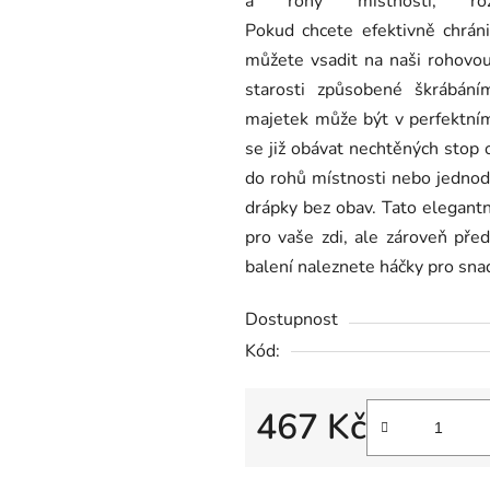
a rohy místnosti, 
0,0
Pokud chcete efektivně chrán
z
můžete vsadit na naši rohovou
5
starosti způsobené škrábán
hvězdiček.
majetek může být v perfektním
se již obávat nechtěných stop 
do rohů místnosti nebo jednod
drápky bez obav. Tato elegant
pro vaše zdi, ale zároveň pře
balení naleznete háčky pro sna
Dostupnost
Kód:
467 Kč
Měrná cena: