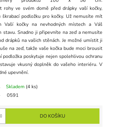
rozměry produktu 100 x 56 cm.
it rohy ve svém domě před drápky vaší kočky,
 škrabací podložku pro kočky. Už nemusíte mít
ím Vaší kočky na nevhodných místech a Váš
 stavu. Snadno ji připevníte na zeď a nemusíte
od drápků na vašich stěnách. Je možné umístit ji
uše na zeď, takže vaše kočka bude moci brousit
ní podložka poskytuje nejen spolehlivou ochranu
dstavuje vkusný doplněk do vašeho interiéru. V
dné upevnění.
Skladem
(4 ks)
0591
DO KOŠÍKU