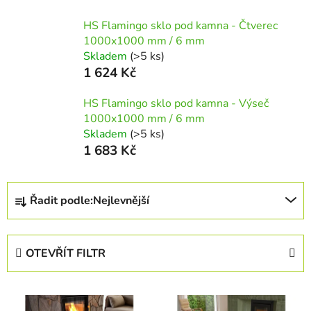
HS Flamingo sklo pod kamna - Čtverec
1000x1000 mm / 6 mm
Skladem
(>5 ks)
1 624 Kč
HS Flamingo sklo pod kamna - Výseč
1000x1000 mm / 6 mm
Skladem
(>5 ks)
1 683 Kč
Ř
Řadit podle:
Nejlevnější
a
z
e
OTEVŘÍT FILTR
n
í
V
p