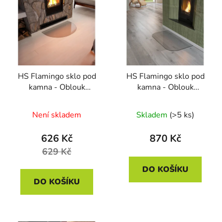
ý
r
p
o
i
d
s
u
p
k
r
t
HS Flamingo sklo pod
HS Flamingo sklo pod
o
ů
kamna - Oblouk
kamna - Oblouk
d
700x450 mm / R350 /
1000x550 mm /
u
6 mm
2xR200 / 6 mm
Není skladem
Skladem
(>5 ks)
k
t
626 Kč
870 Kč
ů
629 Kč
DO KOŠÍKU
DO KOŠÍKU