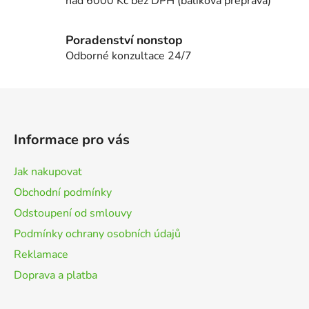
i
nad 6000 Kč bez DPH (balíková přeprava)
s
u
Poradenství nonstop
Odborné konzultace 24/7
Z
á
p
Informace pro vás
a
t
Jak nakupovat
í
Obchodní podmínky
Odstoupení od smlouvy
Podmínky ochrany osobních údajů
Reklamace
Doprava a platba