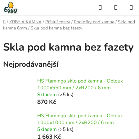
Přejít
Hledat
NÁKUP
na
KOŠÍK
obsah
Domů
/
KRBY A KAMNA
/
Příslušenství
/
Podložky pod kamna
/
Skla pod
kamna 6mm
/
Skla pod kamna bez fazety
Skla pod kamna bez fazety
Nejprodávanější
HS Flamingo sklo pod kamna - Oblouk
1000x550 mm / 2xR200 / 6 mm
Skladem
(>5 ks)
870 Kč
HS Flamingo sklo pod kamna - Oblouk
1000x1000 mm / 2xR200 / 6 mm
Skladem
(>5 ks)
1 663 Kč