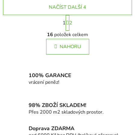
NAČÍST DALŠÍ 4
S
1
t
2
r
O
á
16
položek celkem
v
n
l
k
NAHORU
á
o
d
v
a
á
c
n
í
100% GARANCE
í
p
vrácení peněz!
r
v
k
98% ZBOŽÍ SKLADEM!
y
Přes 2000 m2 skladových prostor.
v
ý
Doprava ZDARMA
p