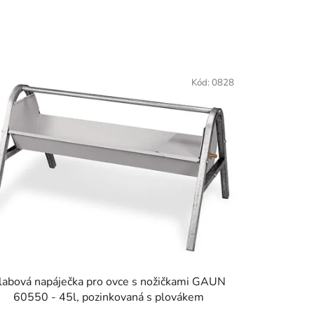
Kód:
0828
labová napáječka pro ovce s nožičkami GAUN
60550 - 45l, pozinkovaná s plovákem