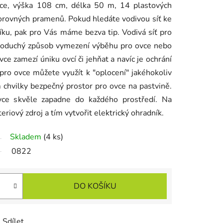
vce, výška 108 cm, délka 50 m, 14 plastových
orovných pramenů. Pokud hledáte vodivou síť ke
íku, pak pro Vás máme bezva tip. Vodivá síť pro
dnoduchý způsob vymezení výběhu pro ovce nebo
vce zamezí úniku ovcí či jehňat a navíc je ochrání
pro ovce můžete využít k "oplocení" jakéhokoliv
 chvilky bezpečný prostor pro ovce na pastvině.
ovce skvěle zapadne do každého prostředí. Na
eriový zdroj a tím vytvořit elektrický ohradník.
Skladem
(4 ks)
0822
DO KOŠÍKU
Sdílet