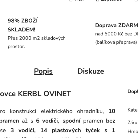
98% ZBOŽÍ
Doprava ZDAR
SKLADEM!
nad 6000 Kč bez 
Přes 2000 m2 skladových
(balíková přeprava)
prostor.
Popis
Diskuze
Dopl
pro ovce KERBL OVINET
Kate
ro konstrukci elektrického ohradníku,
10
 pramen
až s
6 vodiči,
spodní
pramen
bez
Záru
 se
3 vodiči,
14 plastových tyček s 1
Hmo