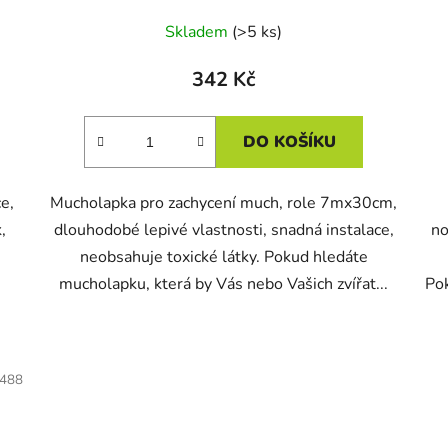
Skladem
(>5 ks)
342 Kč
DO KOŠÍKU
e,
Mucholapka pro zachycení much, role 7mx30cm,
,
dlouhodobé lepivé vlastnosti, snadná instalace,
no
neobsahuje toxické látky. Pokud hledáte
mucholapku, která by Vás nebo Vašich zvířat...
Pok
488