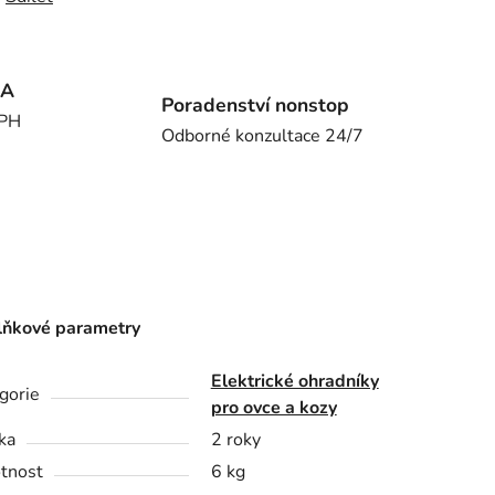
MA
Poradenství nonstop
DPH
Odborné konzultace 24/7
ňkové parametry
Elektrické ohradníky
gorie
pro ovce a kozy
ka
2 roky
tnost
6 kg