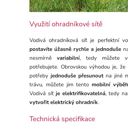
Využití ohradníkové sítě
Vodivá ohradníková síť je perfektní 
postavíte úžasně rychle a jednoduše
na
nesmírně
variabilní
, tedy můžete v
potřebujete. Obrovskou výhodou je, že
potřeby
jednoduše přesunout
na jiné m
trávu, můžete jim tento
mobilní výbě
Vodivá síť
je
elektrifikovatelná
, tedy na
vytvořit elektrický ohradník
.
Technická specifikace