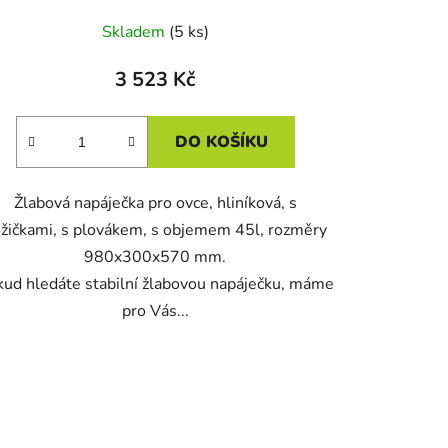
Skladem
(5 ks)
3 523 Kč
DO KOŠÍKU
Žlabová napáječka pro ovce, hliníková, s
žičkami, s plovákem, s objemem 45l, rozměry
980x300x570 mm.
ud hledáte stabilní žlabovou napáječku, máme
pro Vás...