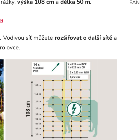
arážky,
výška 108 cm
a
délka 50 m.
EAN
na
.
Vodivou síť můžete
rozšiřovat o další sítě
a
ro ovce.