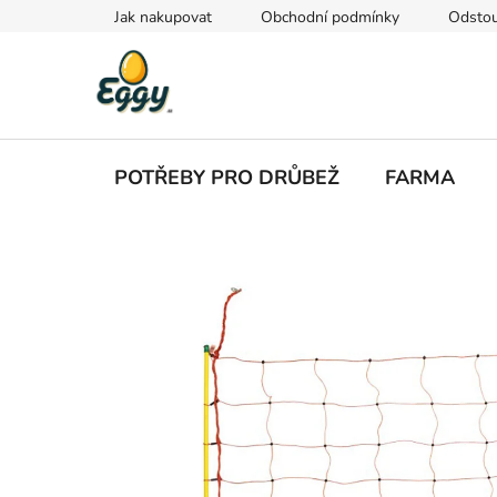
Přejít
Jak nakupovat
Obchodní podmínky
Odstou
na
obsah
POTŘEBY PRO DRŮBEŽ
FARMA