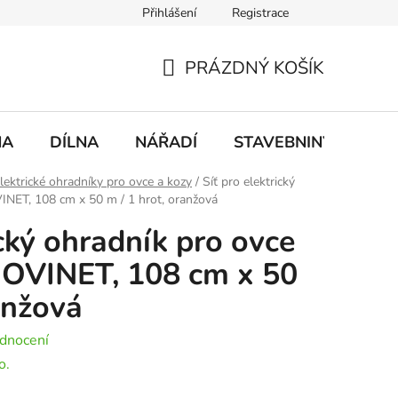
Přihlášení
Registrace
mace
Doprava a platba
PRÁZDNÝ KOŠÍK
NÁKUPNÍ
KOŠÍK
NA
DÍLNA
NÁŘADÍ
STAVEBNINY
DO
lektrické ohradníky pro ovce a kozy
/
Síť pro elektrický
NET, 108 cm x 50 m / 1 hrot, oranžová
ický ohradník pro ovce
OVINET, 108 cm x 50
anžová
dnocení
o.