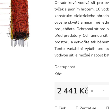
Ohradníková vodivá síť pro o
je
tyček s jedním hrotem, 10 vod
0,0
konstrukci elektrického ohradn
z
ovce je skvělý a nesmírně je
5
pro jehňata. Ochranná síť pro o
hvězdiček.
před predátory. Ochrannou síť 
prostoru a vytvoříte tak během
Tento variabilní výběh pro 
vodivou síť je možné napojit bat
Dostupnost
Kód:
2 441 Kč
Měrná cena:
Tisk
Zeptat se