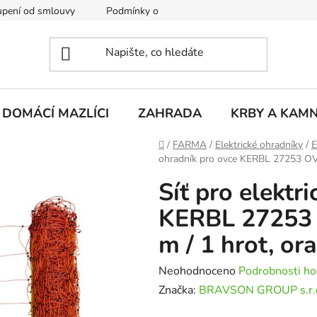
pení od smlouvy
Podmínky ochrany osobních údajů
Rekla
DOMÁCÍ MAZLÍCI
ZAHRADA
KRBY A KAM
Domů
/
FARMA
/
Elektrické ohradníky
/
E
ohradník pro ovce KERBL 27253 OVI
Síť pro elektr
KERBL 27253 
m / 1 hrot, or
Průměrné
Neohodnoceno
Podrobnosti ho
hodnocení
Značka:
BRAVSON GROUP s.r.
produktu