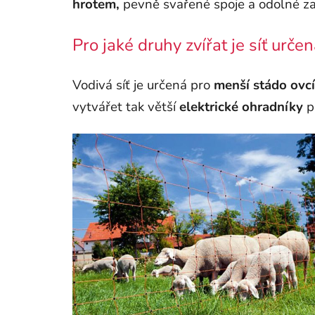
hrotem,
pevně svařené spoje a odolné z
Pro jaké druhy zvířat je síť urče
Vodivá síť je určená pro
menší stádo ovcí
vytvářet tak větší
elektrické ohradníky
p