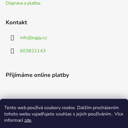
Doprava a platba
Kontakt
info
@
eggy.cz
603821143
Přijímáme online platby
Tento web používá soubory cookie. Dalším procházením
Vyhledávání
tohoto webu vyjadřujete souhlas s jejich používáním.. Více
informací
zde
.