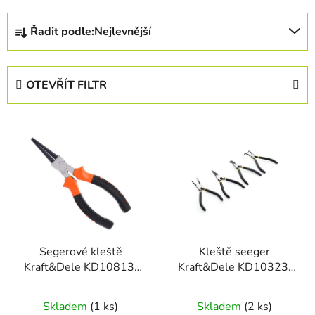
Ř
Řadit podle:
Nejlevnější
a
z
e
OTEVŘÍT FILTR
n
í
V
p
ý
r
p
o
i
d
s
u
p
k
r
t
Segerové kleště
Kleště seeger
o
ů
Kraft&Dele KD10813,
Kraft&Dele KD10323,
d
vnitřní, 6", 152 mm
7", sada 4 ks
u
Skladem
(1 ks)
Skladem
(2 ks)
k