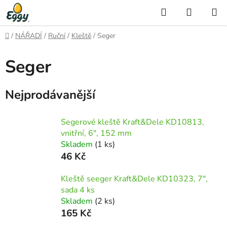
Přejít
Hledat
NÁKUP
na
KOŠÍK
obsah
Domů
/
NÁŘADÍ
/
Ruční
/
Kleště
/
Seger
Seger
Nejprodávanější
Segerové kleště Kraft&Dele KD10813,
vnitřní, 6", 152 mm
Skladem
(1 ks)
46 Kč
Kleště seeger Kraft&Dele KD10323, 7",
sada 4 ks
Skladem
(2 ks)
165 Kč