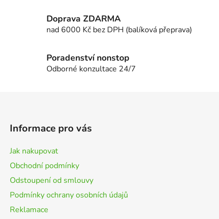
v
k
Doprava ZDARMA
y
nad 6000 Kč bez DPH (balíková přeprava)
v
ý
p
Poradenství nonstop
i
Odborné konzultace 24/7
s
u
Z
á
p
Informace pro vás
a
t
Jak nakupovat
í
Obchodní podmínky
Odstoupení od smlouvy
Podmínky ochrany osobních údajů
Reklamace