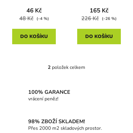
t
46 Kč
165 Kč
ů
48 Kč
226 Kč
(–4 %)
(–26 %)
DO KOŠÍKU
DO KOŠÍKU
2
položek celkem
O
v
l
á
100% GARANCE
d
vrácení peněz!
a
c
í
98% ZBOŽÍ SKLADEM!
p
Přes 2000 m2 skladových prostor.
r