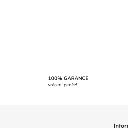
100% GARANCE
vrácení peněz!
Z
á
Infor