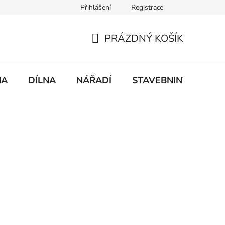
Přihlášení
Registrace
mace
Doprava a platba
PRÁZDNÝ KOŠÍK
NÁKUPNÍ
KOŠÍK
NA
DÍLNA
NÁŘADÍ
STAVEBNINY
DO