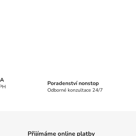
MA
Poradenství nonstop
DPH
Odborné konzultace 24/7
Přijímáme online platby