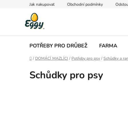
Přejít
Jak nakupovat
Obchodní podmínky
Odstou
na
obsah
POTŘEBY PRO DRŮBEŽ
FARMA
Domů
/
DOMÁCÍ MAZLÍCI
/
Potřeby pro psy
/
Schůdky a ra
Schůdky pro psy