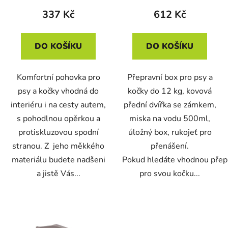
337 Kč
612 Kč
DO KOŠÍKU
DO KOŠÍKU
Komfortní pohovka pro
Přepravní box pro psy a
psy a kočky vhodná do
kočky do 12 kg, kovová
interiéru i na cesty autem,
přední dvířka se zámkem,
s pohodlnou opěrkou a
miska na vodu 500ml,
protiskluzovou spodní
úložný box, rukojeť pro
stranou. Z jeho měkkého
přenášení.
materiálu budete nadšeni
Pokud hledáte vhodnou přep
a jistě Vás...
pro svou kočku...