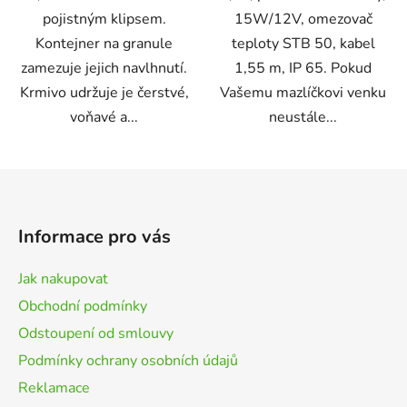
pojistným klipsem.
15W/12V, omezovač
Kontejner na granule
teploty STB 50, kabel
zamezuje jejich navlhnutí.
1,55 m, IP 65. Pokud
Krmivo udržuje je čerstvé,
Vašemu mazlíčkovi venku
voňavé a...
neustále...
Z
á
p
Informace pro vás
a
t
Jak nakupovat
í
Obchodní podmínky
Odstoupení od smlouvy
Podmínky ochrany osobních údajů
Reklamace