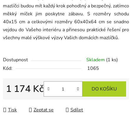
mazlíčci budou mít každý krok pohodlný a bezpečný, zatímco
měkký míček jim poskytne zábavu. S rozměry schodu
40x15 cm a celkovými rozměry 60x40x64 cm se snadno
vejdou do Vašeho interiéru a přinesou praktické řešení pro
všechny malé výškové výzvy Vašich domácích mazlíčků.
Dostupnost
Skladem
(1 ks)
Kód:
1065
1 174 Kč
DO KOŠÍKU
Měrná cena:
Tisk
Zeptat se
Sdílet