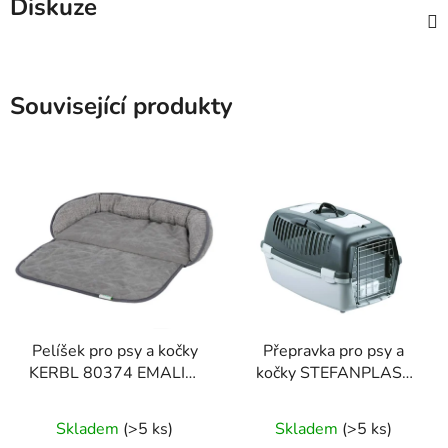
Diskuze
Související produkty
Pelíšek pro psy a kočky
Přepravka pro psy a
KERBL 80374 EMALIA,
kočky STEFANPLAST
60x40x12 cm
GULLIVER 3 DELUXE,
61x40x38cm
Skladem
(>5 ks)
Skladem
(>5 ks)