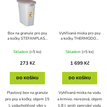
Box na granule pro psy
Vyhřívaná miska pro psy
a kočky STEFANPLAST
a kočky THERMODOG
FUSTO 15L
3113202 1,8l
Skladem
(>5 ks)
Skladem
(>5 ks)
273 Kč
1 699 Kč
DO KOŠÍKU
DO KOŠÍKU
Plastový box na granule
Vyhřívaná miska na vodu
pro psy a kočky, objem 15
a krmivo, nerezová, objem
l, vzduchotěsné víko s
1,8 l, proti zamrzání vody,