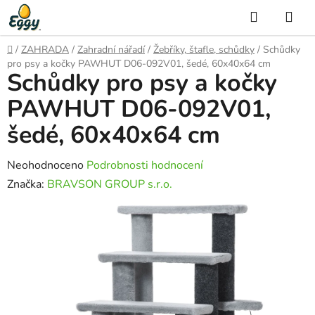
Přejít
Hledat
NÁ
na
KO
obsah
Domů
/
ZAHRADA
/
Zahradní nářadí
/
Žebříky, štafle, schůdky
/
Schůdky
pro psy a kočky PAWHUT D06-092V01, šedé, 60x40x64 cm
Schůdky pro psy a kočky
PAWHUT D06-092V01,
šedé, 60x40x64 cm
Průměrné
Neohodnoceno
Podrobnosti hodnocení
hodnocení
Značka:
BRAVSON GROUP s.r.o.
produktu
je
0,0
z
5
hvězdiček.