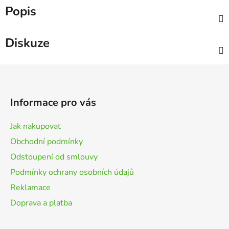
Popis
Diskuze
Z
á
p
Informace pro vás
a
t
Jak nakupovat
í
Obchodní podmínky
Odstoupení od smlouvy
Podmínky ochrany osobních údajů
Reklamace
Doprava a platba