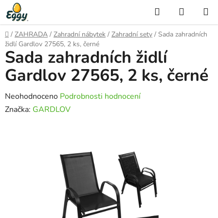
Přejít
Hledat
NÁKUP
na
KOŠÍK
obsah
Domů
/
ZAHRADA
/
Zahradní nábytek
/
Zahradní sety
/
Sada zahradních
židlí Gardlov 27565, 2 ks, černé
Sada zahradních židlí
Gardlov 27565, 2 ks, černé
Průměrné
Neohodnoceno
Podrobnosti hodnocení
hodnocení
Značka:
GARDLOV
produktu
je
0,0
z
5
hvězdiček.