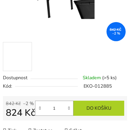
842 KČ
–2 %
Dostupnost
Skladem
(>5 ks)
Kód:
EKO-012885
842 Kč
–2 %
DO KOŠÍKU
824 Kč
Měrná cena: