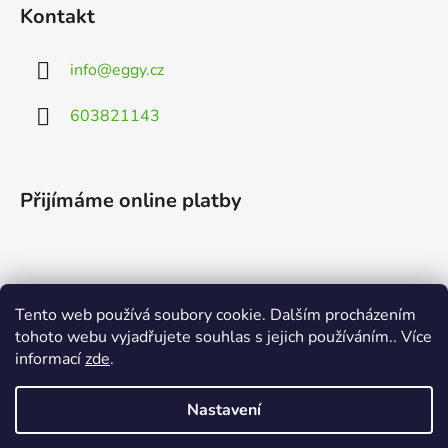
Kontakt
info
@
eggy.cz
603821143
Přijímáme online platby
Tento web používá soubory cookie. Dalším procházením
Vyhledávání
tohoto webu vyjadřujete souhlas s jejich používáním.. Více
informací
zde
.
HLEDAT
Nastavení