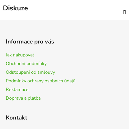
Diskuze
Z
á
p
Informace pro vás
a
t
Jak nakupovat
í
Obchodní podmínky
Odstoupení od smlouvy
Podmínky ochrany osobních údajů
Reklamace
Doprava a platba
Kontakt