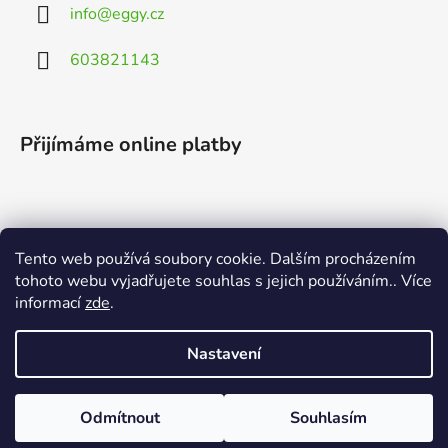
info
@
eggy.cz
603821143
Přijímáme online platby
Tento web používá soubory cookie. Dalším procházením
Vyhledávání
tohoto webu vyjadřujete souhlas s jejich používáním.. Více
informací
zde
.
HLEDAT
Nastavení
Odmítnout
Souhlasím
Vytvořil Shoptet
Copyright 2026
EGGY.cz
. Všechna práva vyhrazena.