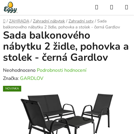
Přejít
Hledat
NÁKUP
na
KOŠÍK
obsah
Domů
/
ZAHRADA
/
Zahradní nábytek
/
Zahradní sety
/
Sada
balkonového nábytku 2 židle, pohovka a stolek - černá Gardlov
Sada balkonového
nábytku 2 židle, pohovka a
stolek - černá Gardlov
Průměrné
Neohodnoceno
Podrobnosti hodnocení
hodnocení
Značka:
GARDLOV
produktu
NOVINKA
je
0,0
z
5
hvězdiček.