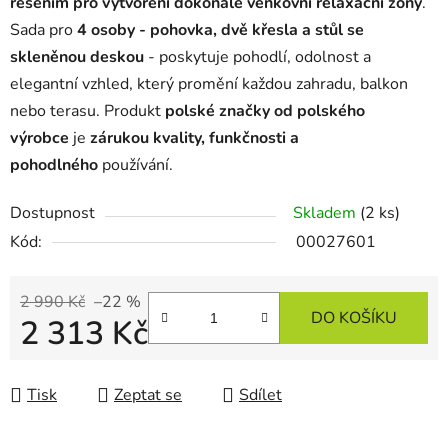
řešením pro vytvoření dokonalé venkovní relaxační zóny
.
Sada pro
4 osoby - pohovka, dvě křesla a stůl se
skleněnou deskou
- poskytuje pohodlí, odolnost a
elegantní vzhled, který promění každou zahradu, balkon
nebo terasu. Produkt
polské značky od polského
výrobce
je
zárukou kvality, funkčnosti a
pohodlného
používání.
Dostupnost
Skladem
(2 ks)
Kód:
00027601
2 990 Kč
–22 %
DO KOŠÍKU
2 313 Kč
Měrná cena:
Tisk
Zeptat se
Sdílet