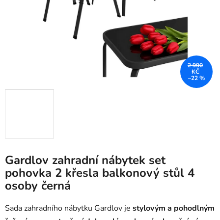
2 990
KČ
–22 %
Gardlov zahradní nábytek set
pohovka 2 křesla balkonový stůl 4
osoby černá
Sada zahradního nábytku Gardlov je
stylovým a pohodlným