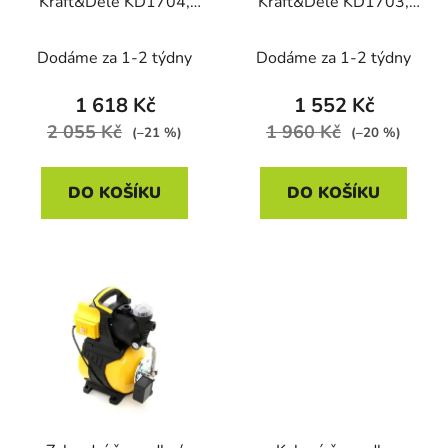
Kraft&Dele KD1704,
Kraft&Dele KD1703,
750 W
650 W
Dodáme za 1-2 týdny
Dodáme za 1-2 týdny
1 618 Kč
1 552 Kč
2 055 Kč
1 960 Kč
(–21 %)
(–20 %)
DO KOŠÍKU
DO KOŠÍKU