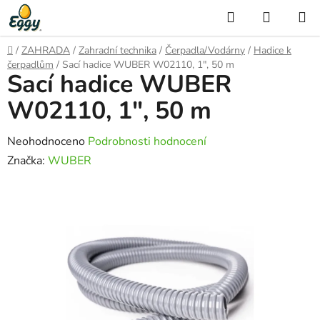
Přejít
Hledat
NÁKUP
na
KOŠÍK
obsah
Domů
/
ZAHRADA
/
Zahradní technika
/
Čerpadla/Vodárny
/
Hadice k
čerpadlům
/
Sací hadice WUBER W02110, 1", 50 m
Sací hadice WUBER
W02110, 1", 50 m
Průměrné
Neohodnoceno
Podrobnosti hodnocení
hodnocení
Značka:
WUBER
produktu
je
0,0
z
5
hvězdiček.