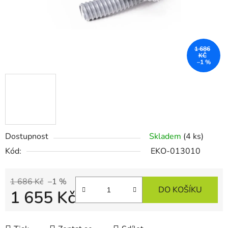
1 686
KČ
–1 %
Dostupnost
Skladem
(4 ks)
Kód:
EKO-013010
1 686 Kč
–1 %
DO KOŠÍKU
1 655 Kč
Měrná cena: