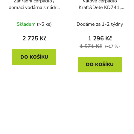
Zahradní čerpadlo /
Kalové čerpadlo
domácí vodárna s nádrží
Kraft&Dele KD741,
Kraft&Dele KD743,
1850 W
1300 W
Skladem
(>5 ks)
Dodáme za 1-2 týdny
2 725 Kč
1 296 Kč
1 571 Kč
(–17 %)
DO KOŠÍKU
DO KOŠÍKU