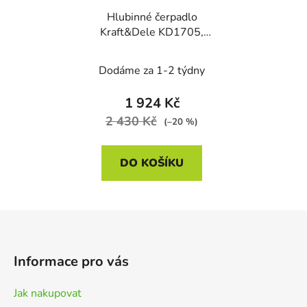
Hlubinné čerpadlo
Kraft&Dele KD1705,
850 W
Dodáme za 1-2 týdny
1 924 Kč
2 430 Kč
(–20 %)
DO KOŠÍKU
Z
á
p
Informace pro vás
a
t
Jak nakupovat